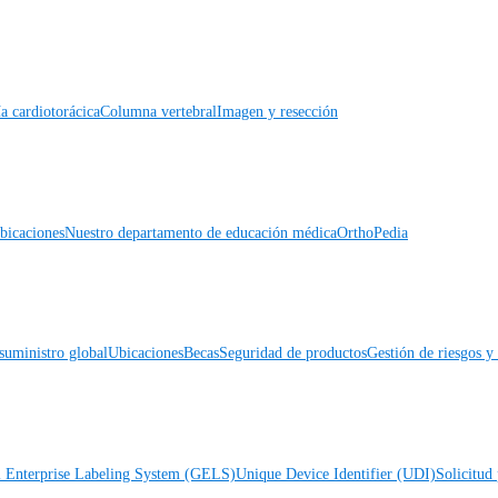
a cardiotorácica
Columna vertebral
Imagen y resección
icaciones
Nuestro departamento de educación médica
OrthoPedia
suministro global
Ubicaciones
Becas
Seguridad de productos
Gestión de riesgos 
l Enterprise Labeling System (GELS)
Unique Device Identifier (UDI)
Solicitud 