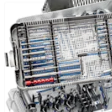
Ortobiología
®
Set de aloinjerto OATS
, largo
Producto