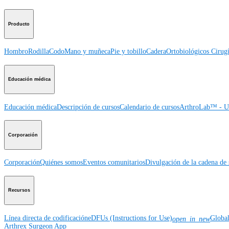
Producto
Hombro
Rodilla
Codo
Mano y muñeca
Pie y tobillo
Cadera
Ortobiológicos
Cirugí
Educación médica
Educación médica
Descripción de cursos
Calendario de cursos
ArthroLab™ - Ub
Corporación
Corporación
Quiénes somos
Eventos comunitarios
Divulgación de la cadena de 
Recursos
Línea directa de codificación
eDFUs (Instructions for Use)
Globa
open_in_new
Arthrex Surgeon App