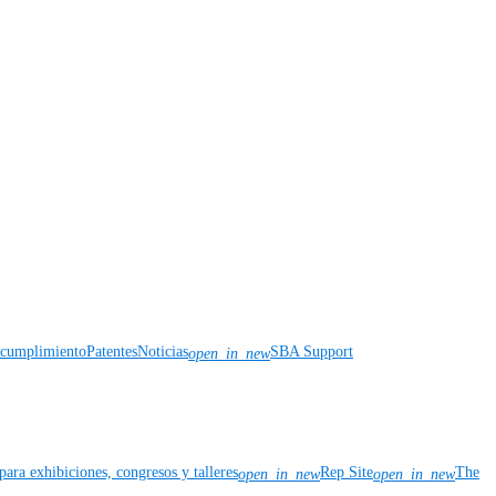
y cumplimiento
Patentes
Noticias
SBA Support
open_in_new
para exhibiciones, congresos y talleres
Rep Site
The
open_in_new
open_in_new