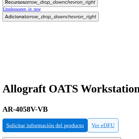
Recursos
arrow_drop_down
chevron_right
Empleos
open_in_new
Adicional
arrow_drop_down
chevron_right
Allograft OATS Workstation
AR-4058V-VB
Solicitar información del producto
Ver eDFU