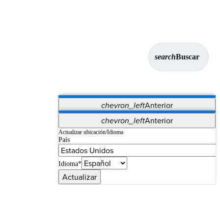
search
Buscar
chevron_left
Anterior
Aplicaciones
chevron_left
Anterior
Vet Systems
OrthoPedia Patient
SAP
Actualizar ubicación/Idioma
País
Supplier Portal
Synergy Imaging & Resection
Idioma*
Actualizar