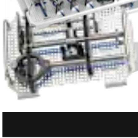
Rodilla
®
Set de aloinjerto OATS
, largo
Producto