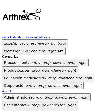
event
Calendario de eventos
Eventos
apps
Aplicaciones
chevron_right
Apps
language
US/ES
chevron_right
US/ES
Categorías
Procedimiento
arrow_drop_down
chevron_right
Producto
arrow_drop_down
chevron_right
Educación médica
arrow_drop_down
chevron_right
Corporación
arrow_drop_down
chevron_right
ASC X
Administradores
arrow_drop_down
chevron_right
Paciente
arrow_drop_down
chevron_right