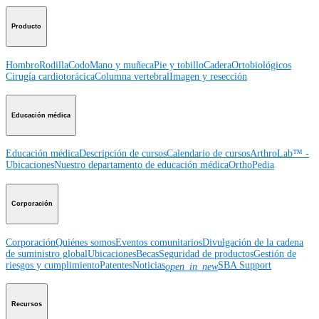
Producto
Hombro
Rodilla
Codo
Mano y muñeca
Pie y tobillo
Cadera
Ortobiológicos
Cirugía cardiotorácica
Columna vertebral
Imagen y resección
Educación médica
Educación médica
Descripción de cursos
Calendario de cursos
ArthroLab™ -
Ubicaciones
Nuestro departamento de educación médica
OrthoPedia
Corporación
Corporación
Quiénes somos
Eventos comunitarios
Divulgación de la cadena
de suministro global
Ubicaciones
Becas
Seguridad de productos
Gestión de
riesgos y cumplimiento
Patentes
Noticias
SBA Support
open_in_new
Recursos