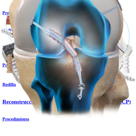
Procedimiento
Rodilla
Reconstrucción de ligamento colateral medial (LCM)
Procedimiento
Rodilla
Reconstrucción del ligamento cruzado posterior (LCP)
Procedimiento