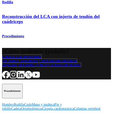
Rodilla
Reconstrucción del LCA con injerto de tendón del
cuádriceps
Procedimiento
¿Cómo podemos ayudarlo?
Contacte a un representante
Ver eventos, laboratorios y oportunidades educativas
Regístrese para recibir: ¿Qué hay de nuevo en Arthrex?
Conéctese con nosotros
Procedimiento
Hombro
Rodilla
Codo
Mano y muñeca
Pie y
tobillo
Cadera
Ortobiológicos
Cirugía cardiotorácica
Columna vertebral