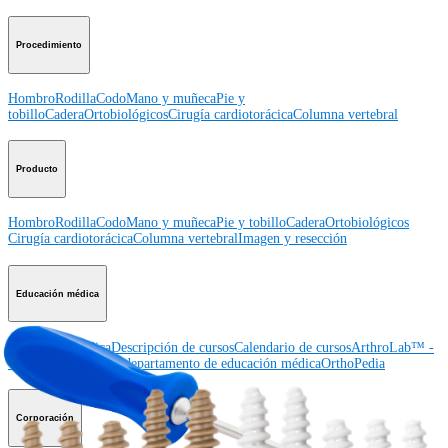
Procedimiento
Hombro
Rodilla
Codo
Mano y muñeca
Pie y
tobillo
Cadera
Ortobiológicos
Cirugía cardiotorácica
Columna vertebral
Producto
Hombro
Rodilla
Codo
Mano y muñeca
Pie y tobillo
Cadera
Ortobiológicos
Cirugía cardiotorácica
Columna vertebral
Imagen y resección
Educación médica
Educación médica
Descripción de cursos
Calendario de cursos
ArthroLab™ -
Ubicaciones
Nuestro departamento de educación médica
OrthoPedia
Corporación