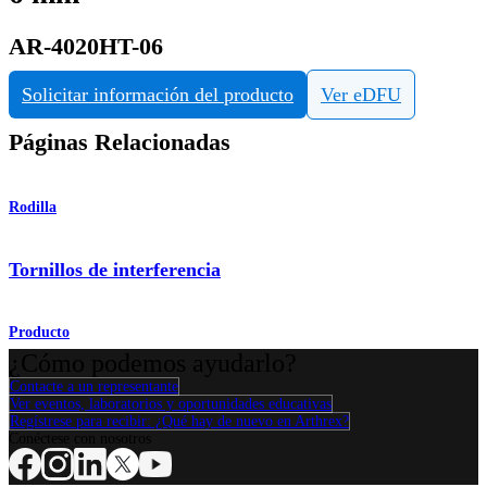
AR-4020HT-06
Solicitar información del producto
Ver eDFU
Páginas Relacionadas
Rodilla
Tornillos de interferencia
Producto
¿Cómo podemos ayudarlo?
Contacte a un representante
Ver eventos, laboratorios y oportunidades educativas
Regístrese para recibir: ¿Qué hay de nuevo en Arthrex?
Conéctese con nosotros