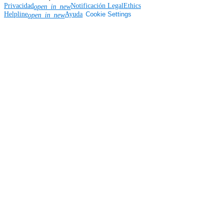
Privacidad
Notificación Legal
Ethics
open_in_new
Helpline
Ayuda
Cookie Settings
open_in_new