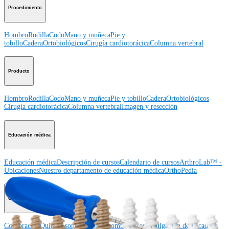
Procedimiento
Hombro
Rodilla
Codo
Mano y muñeca
Pie y
tobillo
Cadera
Ortobiológicos
Cirugía cardiotorácica
Columna vertebral
Producto
Hombro
Rodilla
Codo
Mano y muñeca
Pie y tobillo
Cadera
Ortobiológicos
Cirugía cardiotorácica
Columna vertebral
Imagen y resección
Educación médica
Educación médica
Descripción de cursos
Calendario de cursos
ArthroLab™ -
Ubicaciones
Nuestro departamento de educación médica
OrthoPedia
Corporación
Corporación
Quiénes somos
Eventos comunitarios
Divulgación de la cadena