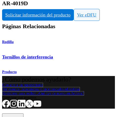
AR-4019D
Solicitar información del producto
Ver eDFU
Páginas Relacionadas
Rodilla
Tornillos de interferencia
Producto
¿Cómo podemos ayudarlo?
Contacte a un representante
Ver eventos, laboratorios y oportunidades educativas
Regístrese para recibir: ¿Qué hay de nuevo en Arthrex?
Conéctese con nosotros