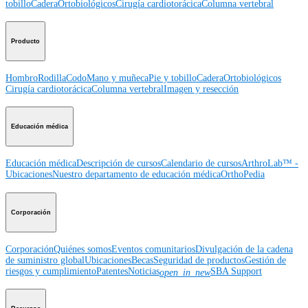
tobillo
Cadera
Ortobiológicos
Cirugía cardiotorácica
Columna vertebral
Producto
Hombro
Rodilla
Codo
Mano y muñeca
Pie y tobillo
Cadera
Ortobiológicos
Cirugía cardiotorácica
Columna vertebral
Imagen y resección
Educación médica
Educación médica
Descripción de cursos
Calendario de cursos
ArthroLab™ -
Ubicaciones
Nuestro departamento de educación médica
OrthoPedia
Corporación
Corporación
Quiénes somos
Eventos comunitarios
Divulgación de la cadena
de suministro global
Ubicaciones
Becas
Seguridad de productos
Gestión de
riesgos y cumplimiento
Patentes
Noticias
SBA Support
open_in_new