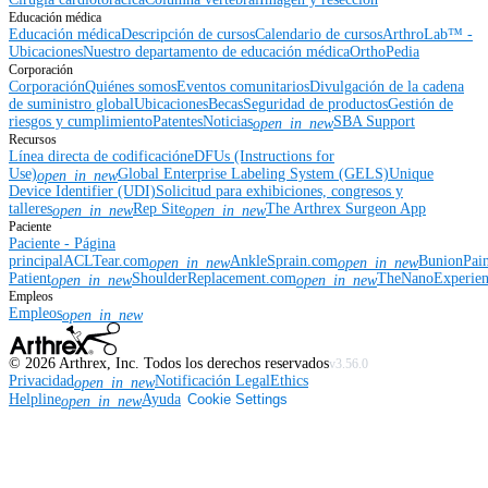
Educación médica
Educación médica
Descripción de cursos
Calendario de cursos
ArthroLab™ -
Ubicaciones
Nuestro departamento de educación médica
OrthoPedia
Corporación
Corporación
Quiénes somos
Eventos comunitarios
Divulgación de la cadena
de suministro global
Ubicaciones
Becas
Seguridad de productos
Gestión de
riesgos y cumplimiento
Patentes
Noticias
SBA Support
open_in_new
Recursos
Línea directa de codificación
eDFUs (Instructions for
Use)
Global Enterprise Labeling System (GELS)
Unique
open_in_new
Device Identifier (UDI)
Solicitud para exhibiciones, congresos y
talleres
Rep Site
The Arthrex Surgeon App
open_in_new
open_in_new
Paciente
Paciente - Página
principal
ACLTear.com
AnkleSprain.com
BunionPai
open_in_new
open_in_new
Patient
ShoulderReplacement.com
TheNanoExperie
open_in_new
open_in_new
Empleos
Empleos
open_in_new
©
2026
Arthrex, Inc. Todos los derechos reservados
v3.56.0
Privacidad
Notificación Legal
Ethics
open_in_new
Helpline
Ayuda
Cookie Settings
open_in_new