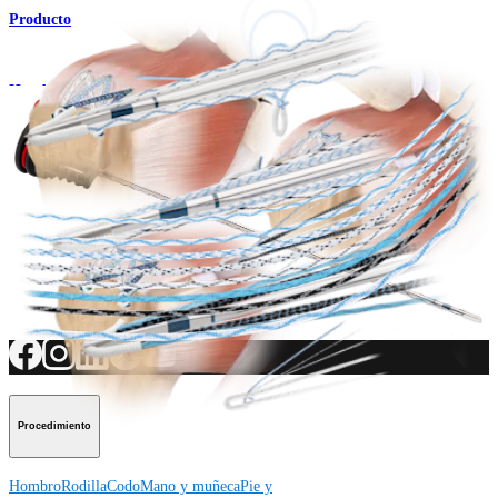
Producto
Hombro
Sutura SutureTape
Producto
¿Cómo podemos ayudarlo?
Contacte a un representante
Ver eventos, laboratorios y oportunidades educativas
Regístrese para recibir: ¿Qué hay de nuevo en Arthrex?
Conéctese con nosotros
Procedimiento
Hombro
Rodilla
Codo
Mano y muñeca
Pie y