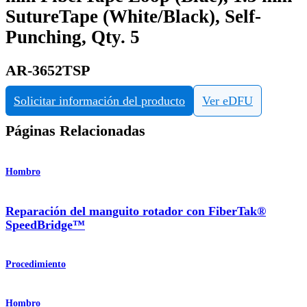
SutureTape (White/Black), Self-
Punching, Qty. 5
AR-3652TSP
Solicitar información del producto
Ver eDFU
Páginas Relacionadas
Hombro
Reparación del manguito rotador con FiberTak®
SpeedBridge™
Procedimiento
Hombro