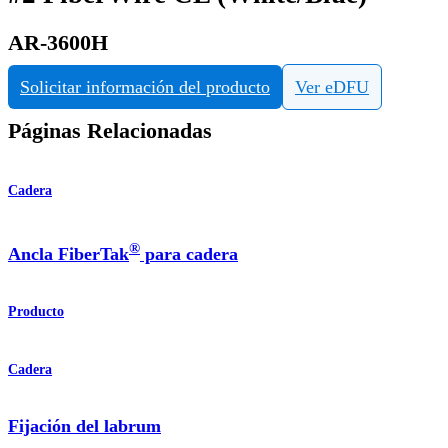
AR-3600H
Solicitar información del producto
Ver eDFU
Páginas Relacionadas
Cadera
®
Ancla FiberTak
para cadera
Producto
Cadera
Fijación del labrum