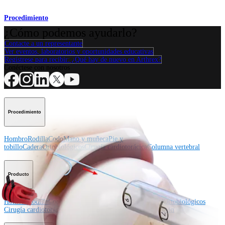
Procedimiento
¿Cómo podemos ayudarlo?
Contacte a un representante
Ver eventos, laboratorios y oportunidades educativas
Regístrese para recibir: ¿Qué hay de nuevo en Arthrex?
Conéctese con nosotros
Procedimiento
Hombro
Rodilla
Codo
Mano y muñeca
Pie y
tobillo
Cadera
Ortobiológicos
Cirugía cardiotorácica
Columna vertebral
Producto
Hombro
Rodilla
Codo
Mano y muñeca
Pie y tobillo
Cadera
Ortobiológicos
Cirugía cardiotorácica
Columna vertebral
Imagen y resección