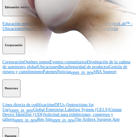
Educación médica
Educación médica
Descripción de cursos
Calendario de cursos
ArthroLab™ -
Ubicaciones
Nuestro departamento de educación médica
OrthoPedia
Corporación
Corporación
Quiénes somos
Eventos comunitarios
Divulgación de la cadena
de suministro global
Ubicaciones
Becas
Seguridad de productos
Gestión de
riesgos y cumplimiento
Patentes
Noticias
SBA Support
open_in_new
Recursos
Línea directa de codificación
eDFUs (Instructions for
Use)
Global Enterprise Labeling System (GELS)
Unique
open_in_new
Device Identifier (UDI)
Solicitud para exhibiciones, congresos y
talleres
Rep Site
The Arthrex Surgeon App
open_in_new
open_in_new
Paciente