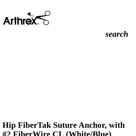
search
Hip FiberTak Suture Anchor, with
#2 FiberWire CL (White/Blue)