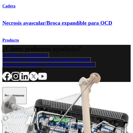
Cadera
Necrosis avascular/Broca expandible para OCD
Producto
¿Cómo podemos ayudarlo?
Contacte a un representante
Ver eventos, laboratorios y oportunidades educativas
Regístrese para recibir: ¿Qué hay de nuevo en Arthrex?
Conéctese con nosotros
Procedimiento
Hombro
Rodilla
Codo
Mano y muñeca
Pie y
tobillo
Cadera
Ortobiológicos
Cirugía cardiotorácica
Columna vertebral
Producto