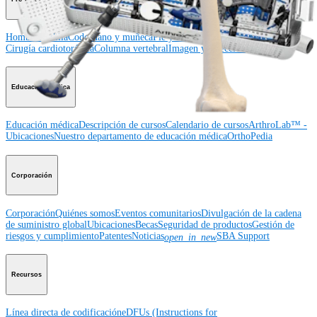
Hombro
Rodilla
Codo
Mano y muñeca
Pie y tobillo
Cadera
Ortobiológicos
Cirugía cardiotorácica
Columna vertebral
Imagen y resección
Educación médica
Educación médica
Descripción de cursos
Calendario de cursos
ArthroLab™ -
Ubicaciones
Nuestro departamento de educación médica
OrthoPedia
Corporación
Corporación
Quiénes somos
Eventos comunitarios
Divulgación de la cadena
de suministro global
Ubicaciones
Becas
Seguridad de productos
Gestión de
riesgos y cumplimiento
Patentes
Noticias
SBA Support
open_in_new
Recursos
Línea directa de codificación
eDFUs (Instructions for