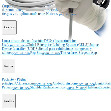
Corporación
Quiénes somos
Eventos comunitarios
Divulgación de la cadena
de suministro global
Ubicaciones
Becas
Seguridad de productos
Gestión de
riesgos y cumplimiento
Patentes
Noticias
SBA Support
open_in_new
Recursos
Línea directa de codificación
eDFUs (Instructions for
Use)
Global Enterprise Labeling System (GELS)
Unique
open_in_new
Device Identifier (UDI)
Solicitud para exhibiciones, congresos y
talleres
Rep Site
The Arthrex Surgeon App
open_in_new
open_in_new
Paciente
Paciente - Página
principal
ACLTear.com
AnkleSprain.com
BunionPai
open_in_new
open_in_new
Patient
ShoulderReplacement.com
TheNanoExperie
open_in_new
open_in_new
Empleos