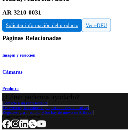
AR-3210-0031
Solicitar información del producto
Ver eDFU
Páginas Relacionadas
Imagen y resección
Cámaras
Producto
¿Cómo podemos ayudarlo?
Contacte a un representante
Ver eventos, laboratorios y oportunidades educativas
Regístrese para recibir: ¿Qué hay de nuevo en Arthrex?
Conéctese con nosotros