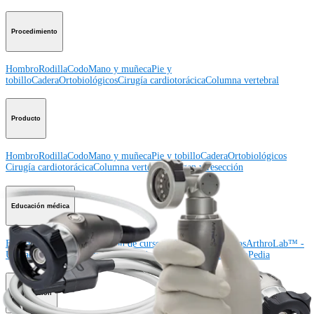
Procedimiento
Hombro
Rodilla
Codo
Mano y muñeca
Pie y
tobillo
Cadera
Ortobiológicos
Cirugía cardiotorácica
Columna vertebral
Producto
Hombro
Rodilla
Codo
Mano y muñeca
Pie y tobillo
Cadera
Ortobiológicos
Cirugía cardiotorácica
Columna vertebral
Imagen y resección
Educación médica
Educación médica
Descripción de cursos
Calendario de cursos
ArthroLab™ -
Ubicaciones
Nuestro departamento de educación médica
OrthoPedia
Corporación