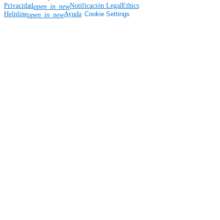
Privacidad
Notificación Legal
Ethics
open_in_new
Helpline
Ayuda
Cookie Settings
open_in_new