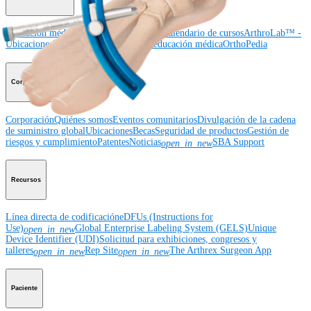
Educación médica
Descripción de cursos
Calendario de cursos
ArthroLab™ -
Ubicaciones
Nuestro departamento de educación médica
OrthoPedia
Corporación
Corporación
Quiénes somos
Eventos comunitarios
Divulgación de la cadena
de suministro global
Ubicaciones
Becas
Seguridad de productos
Gestión de
riesgos y cumplimiento
Patentes
Noticias
SBA Support
open_in_new
Recursos
Línea directa de codificación
eDFUs (Instructions for
Use)
Global Enterprise Labeling System (GELS)
Unique
open_in_new
Device Identifier (UDI)
Solicitud para exhibiciones, congresos y
talleres
Rep Site
The Arthrex Surgeon App
open_in_new
open_in_new
Paciente