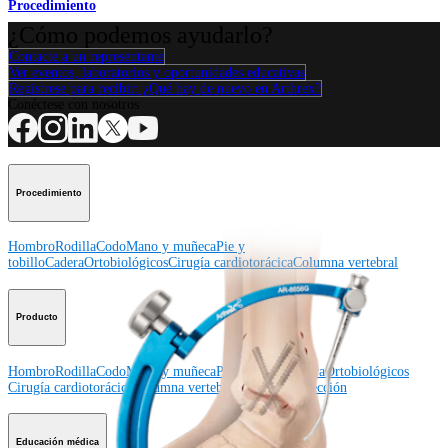
Procedimiento
¿Cómo podemos ayudarlo?
Contacte a un representante
Ver eventos, laboratorios y oportunidades educativas
Regístrese para recibir: ¿Qué hay de nuevo en Arthrex?
Conéctese con nosotros
Procedimiento
Hombro
Rodilla
Codo
Mano y muñeca
Pie y
tobillo
Cadera
Ortobiológicos
Cirugía cardiotorácica
Columna vertebral
Producto
Hombro
Rodilla
Codo
Mano y muñeca
Pie y tobillo
Cadera
Ortobiológicos
Cirugía cardiotorácica
Columna vertebral
Imagen y resección
Educación médica