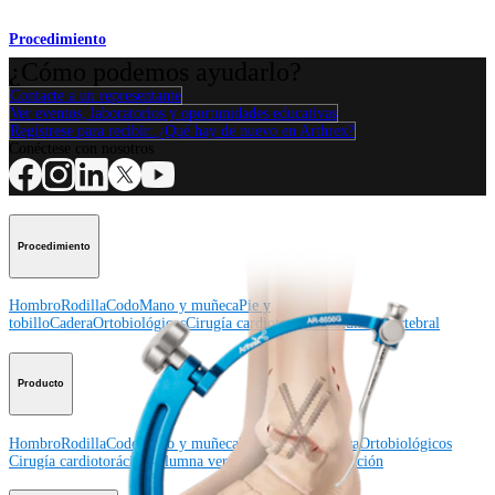
Procedimiento
¿Cómo podemos ayudarlo?
Contacte a un representante
Ver eventos, laboratorios y oportunidades educativas
Regístrese para recibir: ¿Qué hay de nuevo en Arthrex?
Conéctese con nosotros
Procedimiento
Hombro
Rodilla
Codo
Mano y muñeca
Pie y
tobillo
Cadera
Ortobiológicos
Cirugía cardiotorácica
Columna vertebral
Producto
Hombro
Rodilla
Codo
Mano y muñeca
Pie y tobillo
Cadera
Ortobiológicos
Cirugía cardiotorácica
Columna vertebral
Imagen y resección