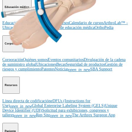
Educación médica
Educación médica
Descripción de cursos
Calendario de cursos
ArthroLab™ -
Ubicaciones
Nuestro departamento de educación médica
OrthoPedia
Corporación
Corporación
Quiénes somos
Eventos comunitarios
Divulgación de la cadena
de suministro global
Ubicaciones
Becas
Seguridad de productos
Gestión de
riesgos y cumplimiento
Patentes
Noticias
SBA Support
open_in_new
Recursos
Línea directa de codificación
eDFUs (Instructions for
Use)
Global Enterprise Labeling System (GELS)
Unique
open_in_new
Device Identifier (UDI)
Solicitud para exhibiciones, congresos y
talleres
Rep Site
The Arthrex Surgeon App
open_in_new
open_in_new
Paciente