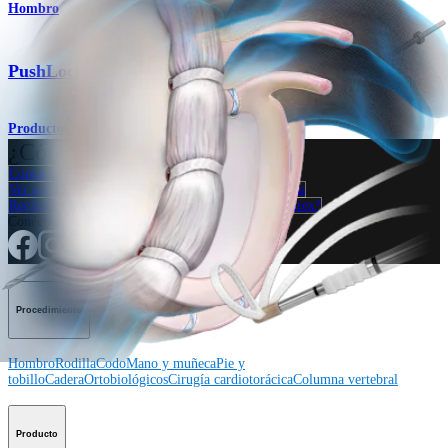
Hombro
®
PushLock
Producto
¿Cómo podemos ayudarlo?
Contacte a un representante
Ver eventos, laboratorios y oportunidades educativas
Regístrese para recibir: ¿Qué hay de nuevo en Arthrex?
Conéctese con nosotros
Procedimiento
Hombro
Rodilla
Codo
Mano y muñeca
Pie y
tobillo
Cadera
Ortobiológicos
Cirugía cardiotorácica
Columna vertebral
Producto