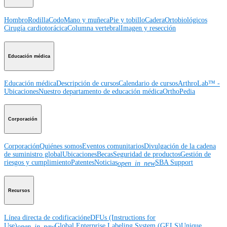
Hombro
Rodilla
Codo
Mano y muñeca
Pie y tobillo
Cadera
Ortobiológicos
Cirugía cardiotorácica
Columna vertebral
Imagen y resección
Educación médica
Educación médica
Descripción de cursos
Calendario de cursos
ArthroLab™ -
Ubicaciones
Nuestro departamento de educación médica
OrthoPedia
Corporación
Corporación
Quiénes somos
Eventos comunitarios
Divulgación de la cadena
de suministro global
Ubicaciones
Becas
Seguridad de productos
Gestión de
riesgos y cumplimiento
Patentes
Noticias
SBA Support
open_in_new
Recursos
Línea directa de codificación
eDFUs (Instructions for
Use)
Global Enterprise Labeling System (GELS)
Unique
open_in_new