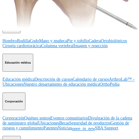
Hombro
Rodilla
Codo
Mano y muñeca
Pie y
tobillo
Cadera
Ortobiológicos
Cirugía cardiotorácica
Columna vertebral
Producto
Hombro
Rodilla
Codo
Mano y muñeca
Pie y tobillo
Cadera
Ortobiológicos
Cirugía cardiotorácica
Columna vertebral
Imagen y resección
Educación médica
Educación médica
Descripción de cursos
Calendario de cursos
ArthroLab™ -
Ubicaciones
Nuestro departamento de educación médica
OrthoPedia
Corporación
Corporación
Quiénes somos
Eventos comunitarios
Divulgación de la cadena
de suministro global
Ubicaciones
Becas
Seguridad de productos
Gestión de
riesgos y cumplimiento
Patentes
Noticias
SBA Support
open_in_new