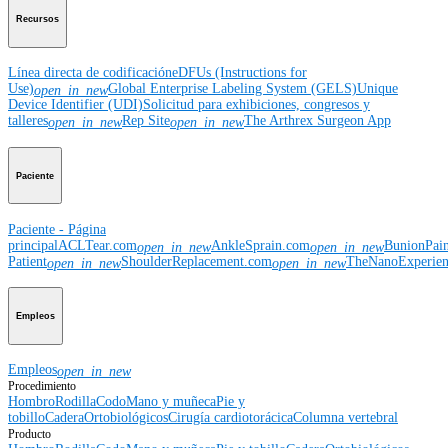
Recursos
Línea directa de codificación
eDFUs (Instructions for
Use)
Global Enterprise Labeling System (GELS)
Unique
open_in_new
Device Identifier (UDI)
Solicitud para exhibiciones, congresos y
talleres
Rep Site
The Arthrex Surgeon App
open_in_new
open_in_new
Paciente
Paciente - Página
principal
ACLTear.com
AnkleSprain.com
BunionPai
open_in_new
open_in_new
Patient
ShoulderReplacement.com
TheNanoExperie
open_in_new
open_in_new
Empleos
Empleos
open_in_new
Procedimiento
Hombro
Rodilla
Codo
Mano y muñeca
Pie y
tobillo
Cadera
Ortobiológicos
Cirugía cardiotorácica
Columna vertebral
Producto