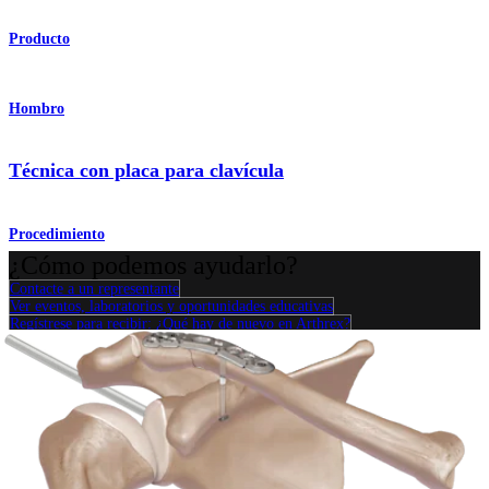
Producto
Hombro
Técnica con placa para clavícula
Procedimiento
¿Cómo podemos ayudarlo?
Contacte a un representante
Ver eventos, laboratorios y oportunidades educativas
Regístrese para recibir: ¿Qué hay de nuevo en Arthrex?
Conéctese con nosotros
Procedimiento