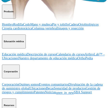
Producto
Hombro
Rodilla
Codo
Mano y muñeca
Pie y tobillo
Cadera
Ortobiológicos
Cirugía cardiotorácica
Columna vertebral
Imagen y resección
Educación médica
Educación médica
Descripción de cursos
Calendario de cursos
ArthroLab™ -
Ubicaciones
Nuestro departamento de educación médica
OrthoPedia
Corporación
Corporación
Quiénes somos
Eventos comunitarios
Divulgación de la cadena
de suministro global
Ubicaciones
Becas
Seguridad de productos
Gestión de
riesgos y cumplimiento
Patentes
Noticias
SBA Support
open_in_new
Recursos