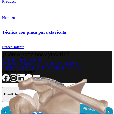
Producto
Hombro
Técnica con placa para clavícula
Procedimiento
¿Cómo podemos ayudarlo?
Contacte a un representante
Ver eventos, laboratorios y oportunidades educativas
Regístrese para recibir: ¿Qué hay de nuevo en Arthrex?
Conéctese con nosotros
Procedimiento
Hombro
Rodilla
Codo
Mano y muñeca
Pie y
tobillo
Cadera
Ortobiológicos
Cirugía cardiotorácica
Columna vertebral