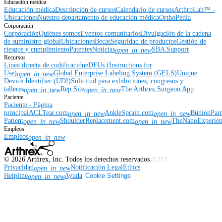
Educación médica
Educación médica
Descripción de cursos
Calendario de cursos
ArthroLab™ -
Ubicaciones
Nuestro departamento de educación médica
OrthoPedia
Corporación
Corporación
Quiénes somos
Eventos comunitarios
Divulgación de la cadena
de suministro global
Ubicaciones
Becas
Seguridad de productos
Gestión de
riesgos y cumplimiento
Patentes
Noticias
SBA Support
open_in_new
Recursos
Línea directa de codificación
eDFUs (Instructions for
Use)
Global Enterprise Labeling System (GELS)
Unique
open_in_new
Device Identifier (UDI)
Solicitud para exhibiciones, congresos y
talleres
Rep Site
The Arthrex Surgeon App
open_in_new
open_in_new
Paciente
Paciente - Página
principal
ACLTear.com
AnkleSprain.com
BunionPai
open_in_new
open_in_new
Patient
ShoulderReplacement.com
TheNanoExperie
open_in_new
open_in_new
Empleos
Empleos
open_in_new
©
2026
Arthrex, Inc. Todos los derechos reservados
v3.55.1
Privacidad
Notificación Legal
Ethics
open_in_new
Helpline
Ayuda
Cookie Settings
open_in_new