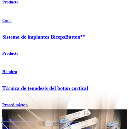
Producto
Codo
Sistema de implantes BicepsButton™
Producto
Hombro
Técnica de tenodesis del botón cortical
Procedimiento
¿Cómo podemos ayudarlo?
Contacte a un representante
Ver eventos, laboratorios y oportunidades educativas
Regístrese para recibir: ¿Qué hay de nuevo en Arthrex?