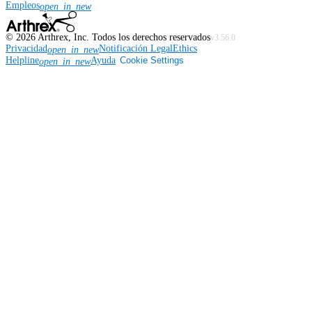
Empleos
open_in_new
©
2026
Arthrex, Inc. Todos los derechos reservados
v3.56.0
Privacidad
Notificación Legal
Ethics
open_in_new
Helpline
Ayuda
Cookie Settings
open_in_new