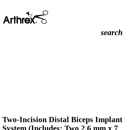
search
Two-Incision Distal Biceps Implant
System (Includes: Two 2.6 mm x 7