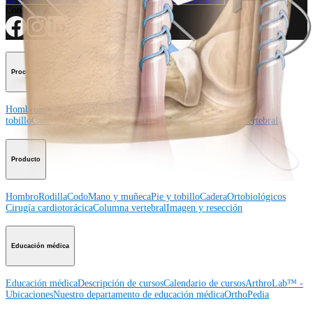
Conéctese con nosotros
Procedimiento
Hombro
Rodilla
Codo
Mano y muñeca
Pie y
tobillo
Cadera
Ortobiológicos
Cirugía cardiotorácica
Columna vertebral
Producto
Hombro
Rodilla
Codo
Mano y muñeca
Pie y tobillo
Cadera
Ortobiológicos
Cirugía cardiotorácica
Columna vertebral
Imagen y resección
Educación médica
Educación médica
Descripción de cursos
Calendario de cursos
ArthroLab™ -
Ubicaciones
Nuestro departamento de educación médica
OrthoPedia