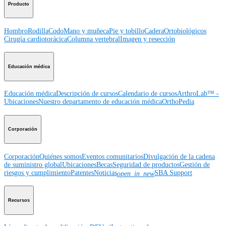
Producto
Hombro
Rodilla
Codo
Mano y muñeca
Pie y tobillo
Cadera
Ortobiológicos
Cirugía cardiotorácica
Columna vertebral
Imagen y resección
Educación médica
Educación médica
Descripción de cursos
Calendario de cursos
ArthroLab™ -
Ubicaciones
Nuestro departamento de educación médica
OrthoPedia
Corporación
Corporación
Quiénes somos
Eventos comunitarios
Divulgación de la cadena
de suministro global
Ubicaciones
Becas
Seguridad de productos
Gestión de
riesgos y cumplimiento
Patentes
Noticias
SBA Support
open_in_new
Recursos