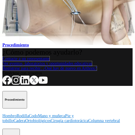
Hombro
®
Técnica AC TightRope
Procedimiento
¿Cómo podemos ayudarlo?
Contacte a un representante
Ver eventos, laboratorios y oportunidades educativas
Regístrese para recibir: ¿Qué hay de nuevo en Arthrex?
Conéctese con nosotros
Procedimiento
Hombro
Rodilla
Codo
Mano y muñeca
Pie y
tobillo
Cadera
Ortobiológicos
Cirugía cardiotorácica
Columna vertebral