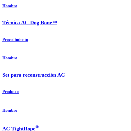
Hombro
Técnica AC Dog Bone™
Procedimiento
Hombro
Set para reconstrucción AC
Producto
Hombro
®
AC TightRope