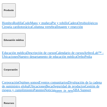
Producto
Hombro
Rodilla
Codo
Mano y muñeca
Pie y tobillo
Cadera
Ortobiológicos
Cirugía cardiotorácica
Columna vertebral
Imagen y resección
Educación médica
Educación médica
Descripción de cursos
Calendario de cursos
ArthroLab™ -
Ubicaciones
Nuestro departamento de educación médica
OrthoPedia
Corporación
Corporación
Quiénes somos
Eventos comunitarios
Divulgación de la cadena
de suministro global
Ubicaciones
Becas
Seguridad de productos
Gestión de
riesgos y cumplimiento
Patentes
Noticias
SBA Support
open_in_new
Recursos