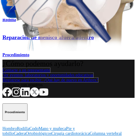
Procedimiento
Rodilla
Reparación de menisco afuera/adentro
Procedimiento
¿Cómo podemos ayudarlo?
Contacte a un representante
Ver eventos, laboratorios y oportunidades educativas
Regístrese para recibir: ¿Qué hay de nuevo en Arthrex?
Conéctese con nosotros
Procedimiento
Hombro
Rodilla
Codo
Mano y muñeca
Pie y
tobillo
Cadera
Ortobiológicos
Cirugía cardiotorácica
Columna vertebral