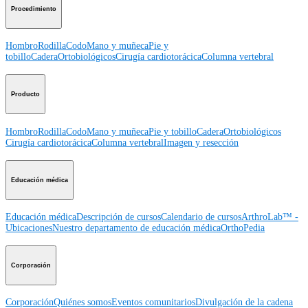
Procedimiento
Hombro
Rodilla
Codo
Mano y muñeca
Pie y
tobillo
Cadera
Ortobiológicos
Cirugía cardiotorácica
Columna vertebral
Producto
Hombro
Rodilla
Codo
Mano y muñeca
Pie y tobillo
Cadera
Ortobiológicos
Cirugía cardiotorácica
Columna vertebral
Imagen y resección
Educación médica
Educación médica
Descripción de cursos
Calendario de cursos
ArthroLab™ -
Ubicaciones
Nuestro departamento de educación médica
OrthoPedia
Corporación
Corporación
Quiénes somos
Eventos comunitarios
Divulgación de la cadena