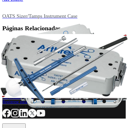
OATS Sizer/Tamps Instrument Case
Páginas Relacionadas
Ortobiología
®
Autoinjerto para extremidad distal OATS
Producto
¿Cómo podemos ayudarlo?
Contacte a un representante
Ver eventos, laboratorios y oportunidades educativas
Regístrese para recibir: ¿Qué hay de nuevo en Arthrex?
Conéctese con nosotros