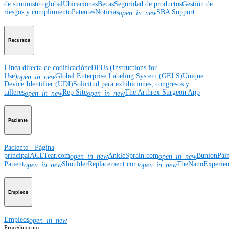
de suministro global
Ubicaciones
Becas
Seguridad de productos
Gestión de
riesgos y cumplimiento
Patentes
Noticias
SBA Support
open_in_new
Recursos
Línea directa de codificación
eDFUs (Instructions for
Use)
Global Enterprise Labeling System (GELS)
Unique
open_in_new
Device Identifier (UDI)
Solicitud para exhibiciones, congresos y
talleres
Rep Site
The Arthrex Surgeon App
open_in_new
open_in_new
Paciente
Paciente - Página
principal
ACLTear.com
AnkleSprain.com
BunionPai
open_in_new
open_in_new
Patient
ShoulderReplacement.com
TheNanoExperie
open_in_new
open_in_new
Empleos
Empleos
open_in_new
Procedimiento