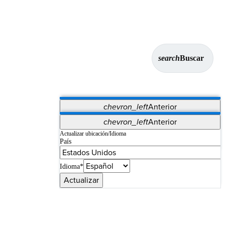
search
Buscar
chevron_left
Anterior
Aplicaciones
chevron_left
Anterior
Vet Systems
OrthoPedia Patient
SAP
Actualizar ubicación/Idioma
País
Supplier Portal
Synergy Imaging & Resection
Idioma*
Actualizar