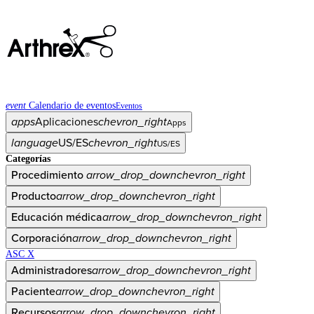
event
Calendario de eventos
Eventos
apps
Aplicaciones
chevron_right
Apps
language
US/ES
chevron_right
US/ES
Categorías
Procedimiento
arrow_drop_down
chevron_right
Producto
arrow_drop_down
chevron_right
Educación médica
arrow_drop_down
chevron_right
Corporación
arrow_drop_down
chevron_right
ASC X
Administradores
arrow_drop_down
chevron_right
Paciente
arrow_drop_down
chevron_right
Recursos
arrow_drop_down
chevron_right