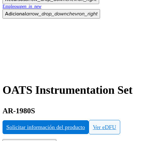
Empleos
open_in_new
Adicional
arrow_drop_down
chevron_right
OATS Instrumentation Set
AR-1980S
Solicitar información del producto
Ver eDFU