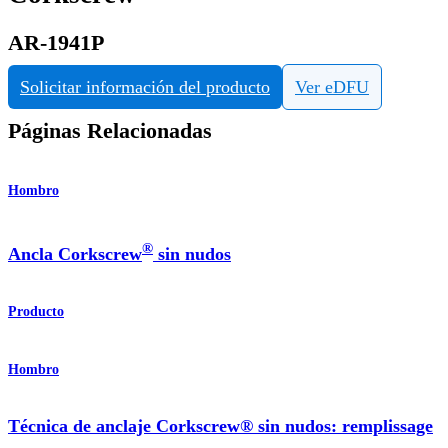
AR-1941P
Solicitar información del producto
Ver eDFU
Páginas Relacionadas
Hombro
®
Ancla Corkscrew
sin nudos
Producto
Hombro
Técnica de anclaje Corkscrew® sin nudos: remplissage