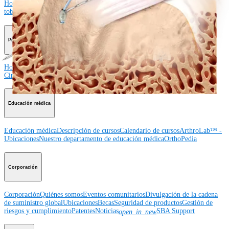
Hombro
Rodilla
Codo
Mano y muñeca
Pie y
tobillo
Cadera
Ortobiológicos
Cirugía cardiotorácica
Columna vertebral
Producto
Hombro
Rodilla
Codo
Mano y muñeca
Pie y tobillo
Cadera
Ortobiológicos
Cirugía cardiotorácica
Columna vertebral
Imagen y resección
Educación médica
Educación médica
Descripción de cursos
Calendario de cursos
ArthroLab™ -
Ubicaciones
Nuestro departamento de educación médica
OrthoPedia
Corporación
Corporación
Quiénes somos
Eventos comunitarios
Divulgación de la cadena
de suministro global
Ubicaciones
Becas
Seguridad de productos
Gestión de
riesgos y cumplimiento
Patentes
Noticias
SBA Support
open_in_new