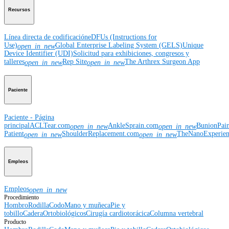
Recursos
Línea directa de codificación
eDFUs (Instructions for
Use)
Global Enterprise Labeling System (GELS)
Unique
open_in_new
Device Identifier (UDI)
Solicitud para exhibiciones, congresos y
talleres
Rep Site
The Arthrex Surgeon App
open_in_new
open_in_new
Paciente
Paciente - Página
principal
ACLTear.com
AnkleSprain.com
BunionPai
open_in_new
open_in_new
Patient
ShoulderReplacement.com
TheNanoExperie
open_in_new
open_in_new
Empleos
Empleos
open_in_new
Procedimiento
Hombro
Rodilla
Codo
Mano y muñeca
Pie y
tobillo
Cadera
Ortobiológicos
Cirugía cardiotorácica
Columna vertebral
Producto