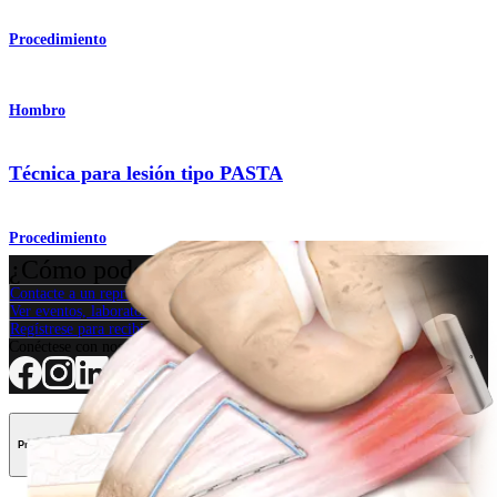
Procedimiento
Hombro
Técnica para lesión tipo PASTA
Procedimiento
¿Cómo podemos ayudarlo?
Contacte a un representante
Ver eventos, laboratorios y oportunidades educativas
Regístrese para recibir: ¿Qué hay de nuevo en Arthrex?
Conéctese con nosotros
Procedimiento