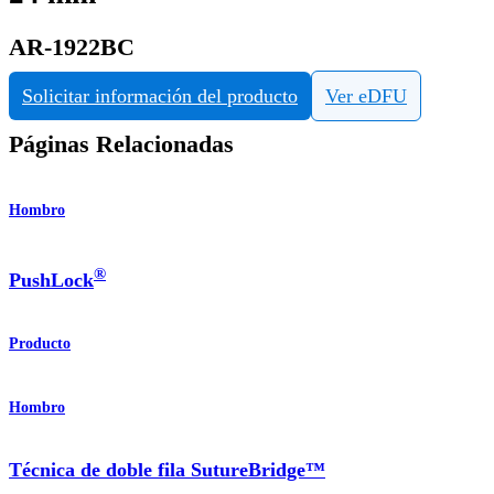
AR-1922BC
Solicitar información del producto
Ver eDFU
Páginas Relacionadas
Hombro
®
PushLock
Producto
Hombro
Técnica de doble fila SutureBridge™