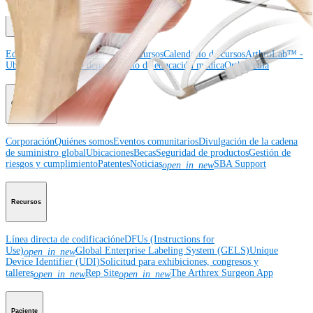
Educación médica
Educación médica
Descripción de cursos
Calendario de cursos
ArthroLab™ -
Ubicaciones
Nuestro departamento de educación médica
OrthoPedia
Corporación
Corporación
Quiénes somos
Eventos comunitarios
Divulgación de la cadena
de suministro global
Ubicaciones
Becas
Seguridad de productos
Gestión de
riesgos y cumplimiento
Patentes
Noticias
SBA Support
open_in_new
Recursos
Línea directa de codificación
eDFUs (Instructions for
Use)
Global Enterprise Labeling System (GELS)
Unique
open_in_new
Device Identifier (UDI)
Solicitud para exhibiciones, congresos y
talleres
Rep Site
The Arthrex Surgeon App
open_in_new
open_in_new
Paciente