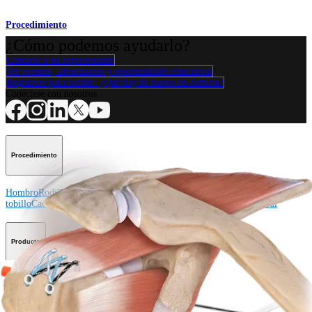
Procedimiento
¿Cómo podemos ayudarlo?
Contacte a un representante
Ver eventos, laboratorios y oportunidades educativas
Regístrese para recibir: ¿Qué hay de nuevo en Arthrex?
Conéctese con nosotros
Procedimiento
Hombro
Rodilla
Codo
Mano y muñeca
Pie y
tobillo
Cadera
Ortobiológicos
Cirugía cardiotorácica
Columna vertebral
Producto
Hombro
Rodilla
Codo
Mano y muñeca
Pie y tobillo
Cadera
Ortobiológicos
Cirugía cardiotorácica
Columna vertebral
Imagen y resección