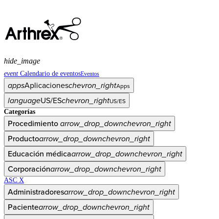
hide_image
event
Calendario de eventos
Eventos
apps
Aplicaciones
chevron_right
Apps
language
US/ES
chevron_right
US/ES
Categorías
Procedimiento
arrow_drop_down
chevron_right
Producto
arrow_drop_down
chevron_right
Educación médica
arrow_drop_down
chevron_right
Corporación
arrow_drop_down
chevron_right
ASC X
Administradores
arrow_drop_down
chevron_right
Paciente
arrow_drop_down
chevron_right