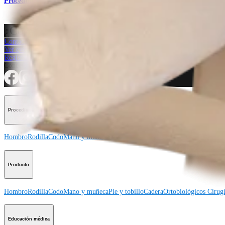
Procedimiento
¿Cómo podemos ayudarlo?
Contacte a un representante
Ver eventos, laboratorios y oportunidades educativas
Regístrese para recibir: ¿Qué hay de nuevo en Arthrex?
Conéctese con nosotros
Procedimiento
Hombro
Rodilla
Codo
Mano y muñeca
Pie y tobillo
Cadera
Ortobiológicos
Cirugí
Producto
Hombro
Rodilla
Codo
Mano y muñeca
Pie y tobillo
Cadera
Ortobiológicos
Cirugí
Educación médica