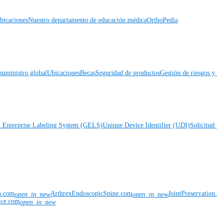
icaciones
Nuestro departamento de educación médica
OrthoPedia
suministro global
Ubicaciones
Becas
Seguridad de productos
Gestión de riesgos 
l Enterprise Labeling System (GELS)
Unique Device Identifier (UDI)
Solicitud 
n.com
ArthrexEndoscopicSpine.com
JointPreservatio
open_in_new
open_in_new
nce.com
open_in_new