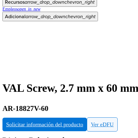
Recursos
arrow_drop_down
chevron_right
Empleos
open_in_new
Adicional
arrow_drop_down
chevron_right
VAL Screw, 2.7 mm x 60 m
AR-18827V-60
Solicitar información del producto
Ver eDFU