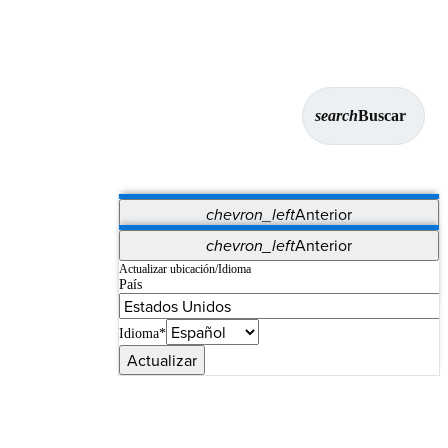
search
Buscar
chevron_left
Anterior
Aplicaciones
chevron_left
Anterior
Vet Systems
OrthoPedia Patient
SAP
Actualizar ubicación/Idioma
País
Supplier Portal
Synergy Imaging & Resection
Idioma*
Actualizar