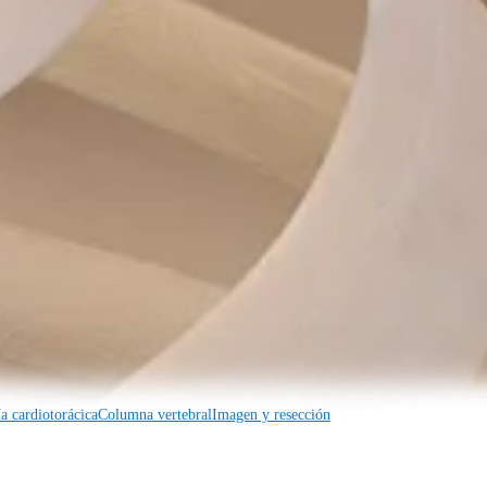
a cardiotorácica
Columna vertebral
a cardiotorácica
Columna vertebral
Imagen y resección