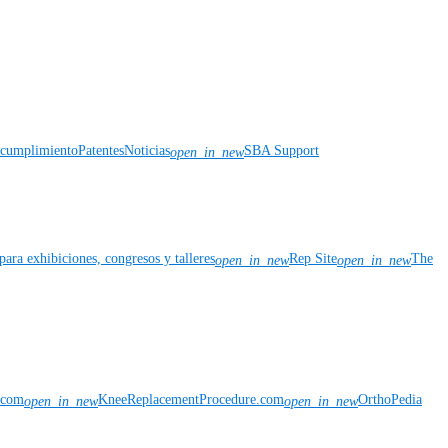
y cumplimiento
Patentes
Noticias
SBA Support
open_in_new
para exhibiciones, congresos y talleres
Rep Site
The
open_in_new
open_in_new
n.com
KneeReplacementProcedure.com
OrthoPedia
open_in_new
open_in_new