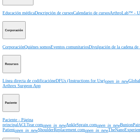
Educación médica
Descripción de cursos
Calendario de cursos
ArthroLab™ - Ub
Corporación
Corporación
Quiénes somos
Eventos comunitarios
Divulgación de la cadena de 
Recursos
Línea directa de codificación
eDFUs (Instructions for Use)
Globa
open_in_new
Arthrex Surgeon App
Paciente
Paciente - Página
principal
ACLTear.com
AnkleSprain.com
BunionPai
open_in_new
open_in_new
Patient
ShoulderReplacement.com
TheNanoExperie
open_in_new
open_in_new