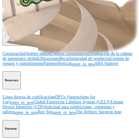
Educación médica
Descripción de cursos
Calendario de cursos
ArthroLab™ -
Ubicaciones
Nuestro departamento de educación médica
OrthoPedia
Corporación
Corporación
Quiénes somos
Eventos comunitarios
Divulgación de la cadena
de suministro global
Ubicaciones
Becas
Seguridad de productos
Gestión de
riesgos y cumplimiento
Patentes
Noticias
SBA Support
open_in_new
Recursos
Línea directa de codificación
eDFUs (Instructions for
Use)
Global Enterprise Labeling System (GELS)
Unique
open_in_new
Device Identifier (UDI)
Solicitud para exhibiciones, congresos y
talleres
Rep Site
The Arthrex Surgeon App
open_in_new
open_in_new
Paciente