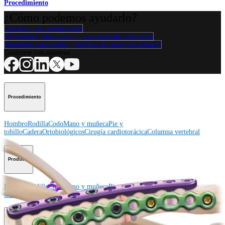
Procedimiento
¿Cómo podemos ayudarlo?
Contacte a un representante
Ver eventos, laboratorios y oportunidades educativas
Regístrese para recibir: ¿Qué hay de nuevo en Arthrex?
Conéctese con nosotros
Procedimiento
Hombro
Rodilla
Codo
Mano y muñeca
Pie y
tobillo
Cadera
Ortobiológicos
Cirugía cardiotorácica
Columna vertebral
Producto
Hombro
Rodilla
Codo
Mano y muñeca
Pie y tobillo
Cadera
Ortobiológicos
Cirugía cardiotorácica
Columna vertebral
Imagen y resección
Educación médica