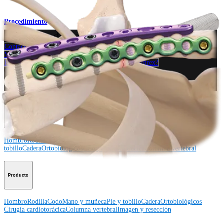
Procedimiento
¿Cómo podemos ayudarlo?
Contacte a un representante
Ver eventos, laboratorios y oportunidades educativas
Regístrese para recibir: ¿Qué hay de nuevo en Arthrex?
Conéctese con nosotros
Procedimiento
Hombro
Rodilla
Codo
Mano y muñeca
Pie y
tobillo
Cadera
Ortobiológicos
Cirugía cardiotorácica
Columna vertebral
Producto
Hombro
Rodilla
Codo
Mano y muñeca
Pie y tobillo
Cadera
Ortobiológicos
Cirugía cardiotorácica
Columna vertebral
Imagen y resección