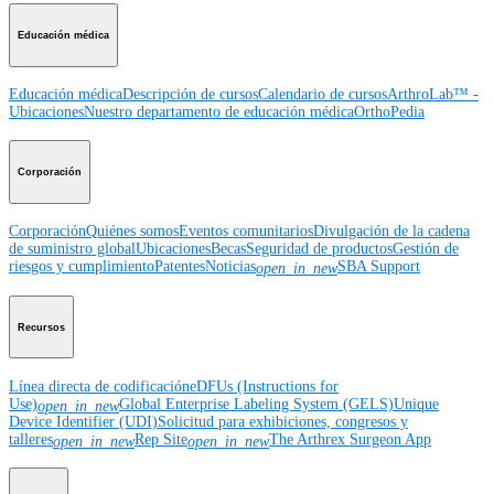
Educación médica
Educación médica
Descripción de cursos
Calendario de cursos
ArthroLab™ -
Ubicaciones
Nuestro departamento de educación médica
OrthoPedia
Corporación
Corporación
Quiénes somos
Eventos comunitarios
Divulgación de la cadena
de suministro global
Ubicaciones
Becas
Seguridad de productos
Gestión de
riesgos y cumplimiento
Patentes
Noticias
SBA Support
open_in_new
Recursos
Línea directa de codificación
eDFUs (Instructions for
Use)
Global Enterprise Labeling System (GELS)
Unique
open_in_new
Device Identifier (UDI)
Solicitud para exhibiciones, congresos y
talleres
Rep Site
The Arthrex Surgeon App
open_in_new
open_in_new