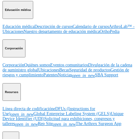
Educación médica
Educación médica
Descripción de cursos
Calendario de cursos
ArthroLab™ -
Ubicaciones
Nuestro departamento de educación médica
OrthoPedia
Corporación
Corporación
Quiénes somos
Eventos comunitarios
Divulgación de la cadena
de suministro global
Ubicaciones
Becas
Seguridad de productos
Gestión de
riesgos y cumplimiento
Patentes
Noticias
SBA Support
open_in_new
Recursos
Línea directa de codificación
eDFUs (Instructions for
Use)
Global Enterprise Labeling System (GELS)
Unique
open_in_new
Device Identifier (UDI)
Solicitud para exhibiciones, congresos y
talleres
Rep Site
The Arthrex Surgeon App
open_in_new
open_in_new