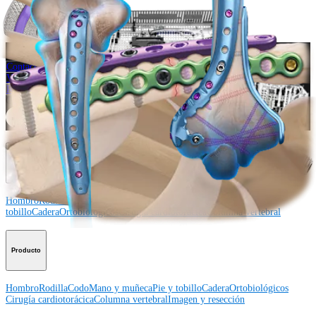
Procedimiento
¿Cómo podemos ayudarlo?
Contacte a un representante
Ver eventos, laboratorios y oportunidades educativas
Regístrese para recibir: ¿Qué hay de nuevo en Arthrex?
Conéctese con nosotros
Procedimiento
Hombro
Rodilla
Codo
Mano y muñeca
Pie y
tobillo
Cadera
Ortobiológicos
Cirugía cardiotorácica
Columna vertebral
Producto
Hombro
Rodilla
Codo
Mano y muñeca
Pie y tobillo
Cadera
Ortobiológicos
Cirugía cardiotorácica
Columna vertebral
Imagen y resección