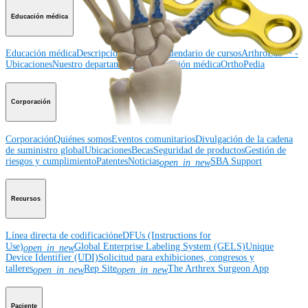
Educación médica
Educación médica
Descripción de cursos
Calendario de cursos
ArthroLab™ -
Ubicaciones
Nuestro departamento de educación médica
OrthoPedia
Corporación
Corporación
Quiénes somos
Eventos comunitarios
Divulgación de la cadena
de suministro global
Ubicaciones
Becas
Seguridad de productos
Gestión de
riesgos y cumplimiento
Patentes
Noticias
SBA Support
open_in_new
Recursos
Línea directa de codificación
eDFUs (Instructions for
Use)
Global Enterprise Labeling System (GELS)
Unique
open_in_new
Device Identifier (UDI)
Solicitud para exhibiciones, congresos y
talleres
Rep Site
The Arthrex Surgeon App
open_in_new
open_in_new
Paciente