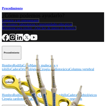
Procedimiento
¿Cómo podemos ayudarlo?
Contacte a un representante
Ver eventos, laboratorios y oportunidades educativas
Regístrese para recibir: ¿Qué hay de nuevo en Arthrex?
Conéctese con nosotros
Procedimiento
Hombro
Rodilla
Codo
Mano y muñeca
Pie y
tobillo
Cadera
Ortobiológicos
Cirugía cardiotorácica
Columna vertebral
Producto
Hombro
Rodilla
Codo
Mano y muñeca
Pie y tobillo
Cadera
Ortobiológicos
Cirugía cardiotorácica
Columna vertebral
Imagen y resección