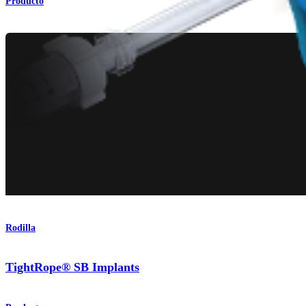
Producto
Rodilla
TightRope® SB Implants