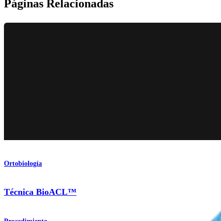
Páginas Relacionadas
Ortobiología
Técnica BioACL™