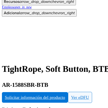
Recursos
arrow_drop_down
chevron_right
Empleos
open_in_new
Adicional
arrow_drop_down
chevron_right
TightRope, Soft Button, BT
AR-1588SBR-BTB
Solicitar información del producto
Ver eDFU