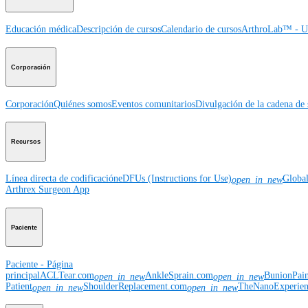
Educación médica
Descripción de cursos
Calendario de cursos
ArthroLab™ - Ub
Corporación
Corporación
Quiénes somos
Eventos comunitarios
Divulgación de la cadena de 
Recursos
Línea directa de codificación
eDFUs (Instructions for Use)
Globa
open_in_new
Arthrex Surgeon App
Paciente
Paciente - Página
principal
ACLTear.com
AnkleSprain.com
BunionPai
open_in_new
open_in_new
Patient
ShoulderReplacement.com
TheNanoExperie
open_in_new
open_in_new