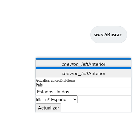
search
Buscar
chevron_left
Anterior
Aplicaciones
chevron_left
Anterior
Vet Systems
OrthoPedia Patient
SAP
Actualizar ubicación/Idioma
País
Supplier Portal
Synergy Imaging & Resection
Idioma*
Actualizar