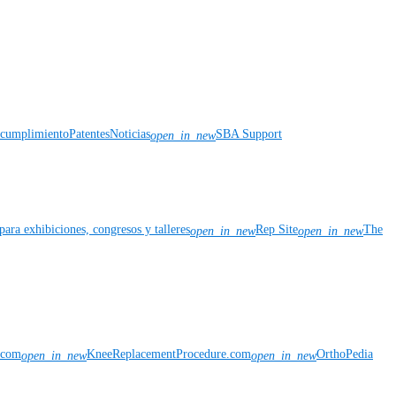
y cumplimiento
Patentes
Noticias
SBA Support
open_in_new
para exhibiciones, congresos y talleres
Rep Site
The
open_in_new
open_in_new
n.com
KneeReplacementProcedure.com
OrthoPedia
open_in_new
open_in_new