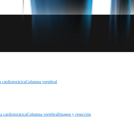
a cardiotorácica
Columna vertebral
a cardiotorácica
Columna vertebral
Imagen y resección