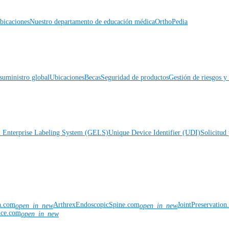
icaciones
Nuestro departamento de educación médica
OrthoPedia
suministro global
Ubicaciones
Becas
Seguridad de productos
Gestión de riesgos 
l Enterprise Labeling System (GELS)
Unique Device Identifier (UDI)
Solicitud 
n.com
ArthrexEndoscopicSpine.com
JointPreservatio
open_in_new
open_in_new
nce.com
open_in_new