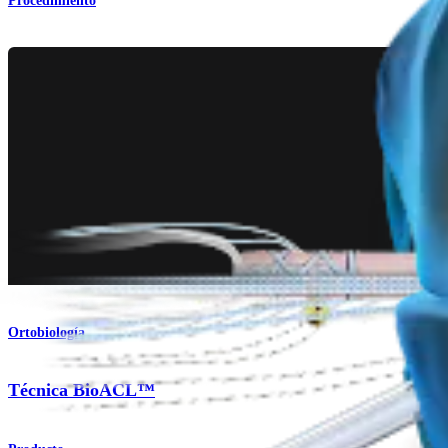
Procedimiento
Ortobiología
Técnica BioACL™