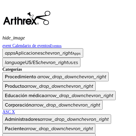
hide_image
event
Calendario de eventos
Eventos
apps
Aplicaciones
chevron_right
Apps
language
US/ES
chevron_right
US/ES
Categorías
Procedimiento
arrow_drop_down
chevron_right
Producto
arrow_drop_down
chevron_right
Educación médica
arrow_drop_down
chevron_right
Corporación
arrow_drop_down
chevron_right
ASC X
Administradores
arrow_drop_down
chevron_right
Paciente
arrow_drop_down
chevron_right