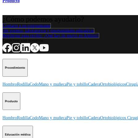
Producto
¿Cómo podemos ayudarlo?
Contacte a un representante
Ver eventos, laboratorios y oportunidades educativas
Regístrese para recibir: ¿Qué hay de nuevo en Arthrex?
Conéctese con nosotros
Procedimiento
Hombro
Rodilla
Codo
Mano y muñeca
Pie y tobillo
Cadera
Ortobiológicos
Cirugí
Producto
Hombro
Rodilla
Codo
Mano y muñeca
Pie y tobillo
Cadera
Ortobiológicos
Cirugí
Educación médica