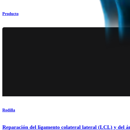
Producto
Rodilla
Reparación del ligamento colateral lateral (LCL) y del á