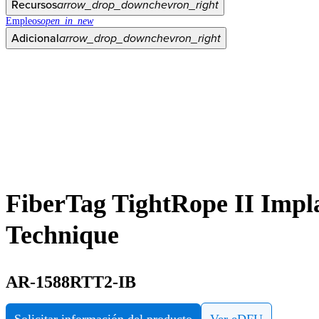
Recursos
arrow_drop_down
chevron_right
Empleos
open_in_new
Adicional
arrow_drop_down
chevron_right
FiberTag TightRope II Impla
Technique
AR-1588RTT2-IB
Solicitar información del producto
Ver eDFU