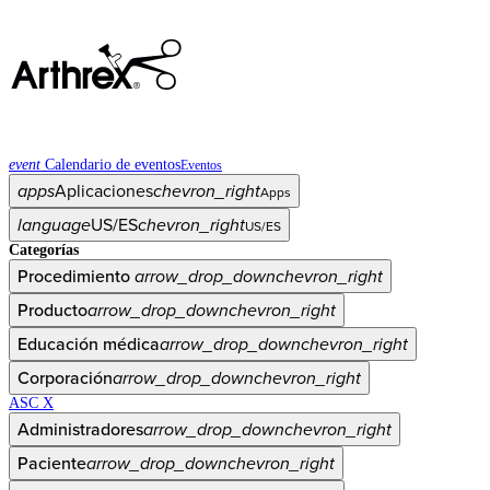
event
Calendario de eventos
Eventos
apps
Aplicaciones
chevron_right
Apps
language
US/ES
chevron_right
US/ES
Categorías
Procedimiento
arrow_drop_down
chevron_right
Producto
arrow_drop_down
chevron_right
Educación médica
arrow_drop_down
chevron_right
Corporación
arrow_drop_down
chevron_right
ASC X
Administradores
arrow_drop_down
chevron_right
Paciente
arrow_drop_down
chevron_right