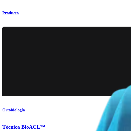
Producto
Ortobiología
Técnica BioACL™