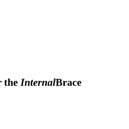
r the
Internal
Brace