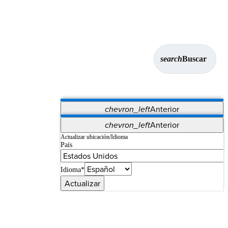
search
Buscar
chevron_left
Anterior
Aplicaciones
chevron_left
Anterior
Vet Systems
OrthoPedia Patient
SAP
Actualizar ubicación/Idioma
País
Supplier Portal
Synergy Imaging & Resection
Idioma*
Actualizar