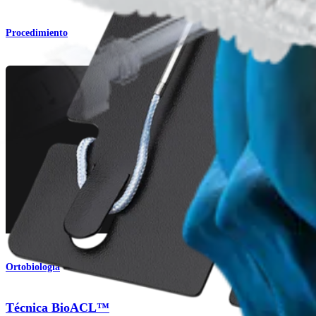
Procedimiento
Ortobiología
Técnica BioACL™