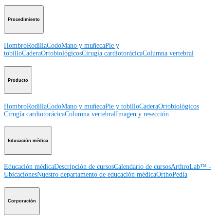
Procedimiento
Hombro
Rodilla
Codo
Mano y muñeca
Pie y
tobillo
Cadera
Ortobiológicos
Cirugía cardiotorácica
Columna vertebral
Producto
Hombro
Rodilla
Codo
Mano y muñeca
Pie y tobillo
Cadera
Ortobiológicos
Cirugía cardiotorácica
Columna vertebral
Imagen y resección
Educación médica
Educación médica
Descripción de cursos
Calendario de cursos
ArthroLab™ -
Ubicaciones
Nuestro departamento de educación médica
OrthoPedia
Corporación