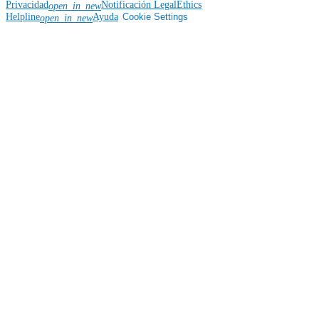
Privacidad
Notificación Legal
Ethics
open_in_new
Helpline
Ayuda
Cookie Settings
open_in_new