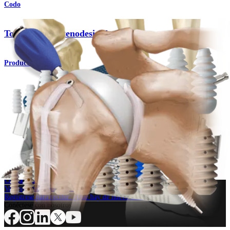
Codo
Tornillos para tenodesis™
Producto
Hombro
Técnica para tenodesis
Procedimiento
¿Cómo podemos ayudarlo?
Contacte a un representante
Ver eventos, laboratorios y oportunidades educativas
Regístrese para recibir: ¿Qué hay de nuevo en Arthrex?
Conéctese con nosotros