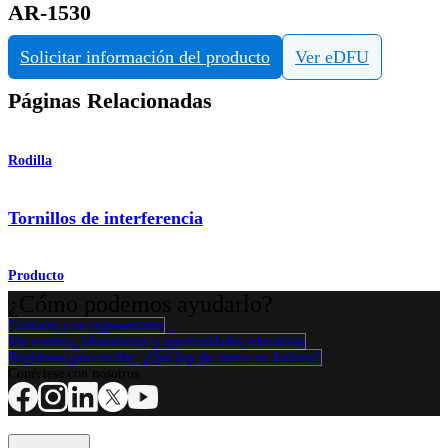
AR-1530
Solicitar información del producto
Ver eDFU
Páginas Relacionadas
Rodilla
Tornillos de interferencia
Producto
¿Cómo podemos ayudarlo?
Contacte a un representante
Ver eventos, laboratorios y oportunidades educativas
Regístrese para recibir: ¿Qué hay de nuevo en Arthrex?
Conéctese con nosotros