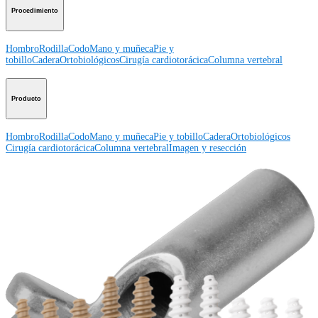
Procedimiento
Hombro
Rodilla
Codo
Mano y muñeca
Pie y
tobillo
Cadera
Ortobiológicos
Cirugía cardiotorácica
Columna vertebral
Producto
Hombro
Rodilla
Codo
Mano y muñeca
Pie y tobillo
Cadera
Ortobiológicos
Cirugía cardiotorácica
Columna vertebral
Imagen y resección
Educación médica
Educación médica
Descripción de cursos
Calendario de cursos
ArthroLab™ -
Ubicaciones
Nuestro departamento de educación médica
OrthoPedia
Corporación
Corporación
Quiénes somos
Eventos comunitarios
Divulgación de la cadena