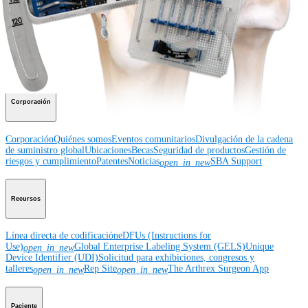
Educación médica
Educación médica
Descripción de cursos
Calendario de cursos
ArthroLab™ -
Ubicaciones
Nuestro departamento de educación médica
OrthoPedia
Corporación
Corporación
Quiénes somos
Eventos comunitarios
Divulgación de la cadena
de suministro global
Ubicaciones
Becas
Seguridad de productos
Gestión de
riesgos y cumplimiento
Patentes
Noticias
SBA Support
open_in_new
Recursos
Línea directa de codificación
eDFUs (Instructions for
Use)
Global Enterprise Labeling System (GELS)
Unique
open_in_new
Device Identifier (UDI)
Solicitud para exhibiciones, congresos y
talleres
Rep Site
The Arthrex Surgeon App
open_in_new
open_in_new
Paciente