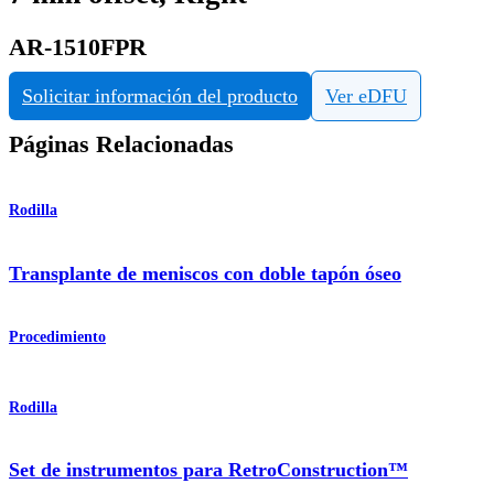
AR-1510FPR
Solicitar información del producto
Ver eDFU
Páginas Relacionadas
Rodilla
Transplante de meniscos con doble tapón óseo
Procedimiento
Rodilla
Set de instrumentos para RetroConstruction™