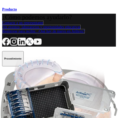
Producto
¿Cómo podemos ayudarlo?
Contacte a un representante
Ver eventos, laboratorios y oportunidades educativas
Regístrese para recibir: ¿Qué hay de nuevo en Arthrex?
Conéctese con nosotros
Procedimiento
Hombro
Rodilla
Codo
Mano y muñeca
Pie y
tobillo
Cadera
Ortobiológicos
Cirugía cardiotorácica
Columna vertebral
Producto
Hombro
Rodilla
Codo
Mano y muñeca
Pie y tobillo
Cadera
Ortobiológicos
Cirugía cardiotorácica
Columna vertebral
Imagen y resección