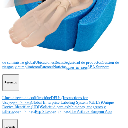
Educación médica
Educación médica
Descripción de cursos
Calendario de cursos
ArthroLab™ -
Ubicaciones
Nuestro departamento de educación médica
OrthoPedia
Corporación
Corporación
Quiénes somos
Eventos comunitarios
Divulgación de la cadena
de suministro global
Ubicaciones
Becas
Seguridad de productos
Gestión de
riesgos y cumplimiento
Patentes
Noticias
SBA Support
open_in_new
Recursos
Línea directa de codificación
eDFUs (Instructions for
Use)
Global Enterprise Labeling System (GELS)
Unique
open_in_new
Device Identifier (UDI)
Solicitud para exhibiciones, congresos y
talleres
Rep Site
The Arthrex Surgeon App
open_in_new
open_in_new
Paciente