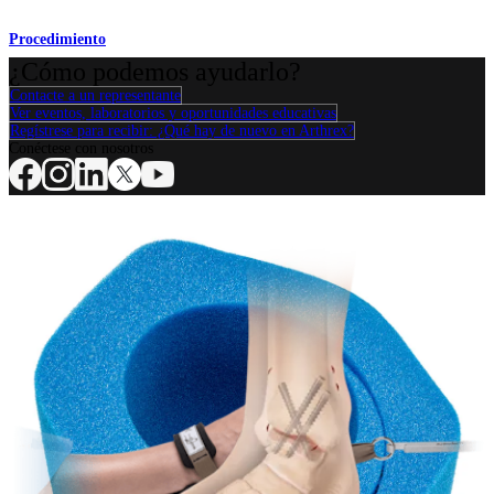
Procedimiento
¿Cómo podemos ayudarlo?
Contacte a un representante
Ver eventos, laboratorios y oportunidades educativas
Regístrese para recibir: ¿Qué hay de nuevo en Arthrex?
Conéctese con nosotros
Procedimiento
Hombro
Rodilla
Codo
Mano y muñeca
Pie y
tobillo
Cadera
Ortobiológicos
Cirugía cardiotorácica
Columna vertebral
Producto
Hombro
Rodilla
Codo
Mano y muñeca
Pie y tobillo
Cadera
Ortobiológicos
Cirugía cardiotorácica
Columna vertebral
Imagen y resección