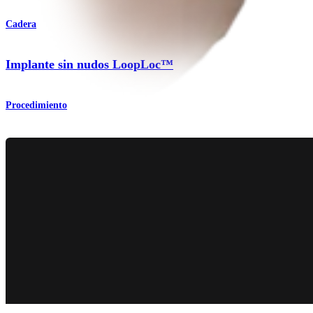
Cadera
Implante sin nudos LoopLoc™
Procedimiento