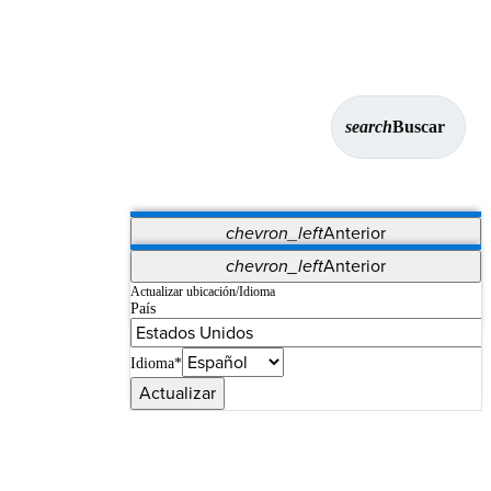
search
Buscar
chevron_left
Anterior
Aplicaciones
chevron_left
Anterior
Vet Systems
OrthoPedia Patient
SAP
Actualizar ubicación/Idioma
País
Supplier Portal
Synergy Imaging & Resection
Idioma*
Actualizar