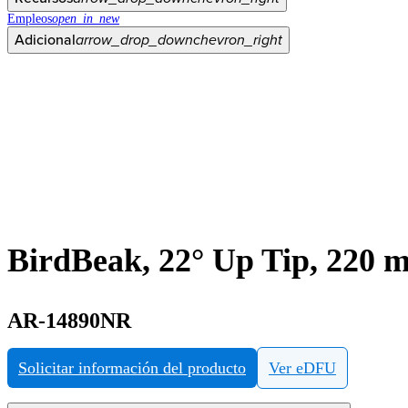
Empleos
open_in_new
Adicional
arrow_drop_down
chevron_right
BirdBeak, 22° Up Tip, 220
AR-14890NR
Solicitar información del producto
Ver eDFU