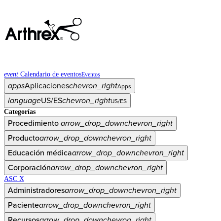
event
Calendario de eventos
Eventos
apps
Aplicaciones
chevron_right
Apps
language
US/ES
chevron_right
US/ES
Categorías
Procedimiento
arrow_drop_down
chevron_right
Producto
arrow_drop_down
chevron_right
Educación médica
arrow_drop_down
chevron_right
Corporación
arrow_drop_down
chevron_right
ASC X
Administradores
arrow_drop_down
chevron_right
Paciente
arrow_drop_down
chevron_right
Recursos
arrow_drop_down
chevron_right