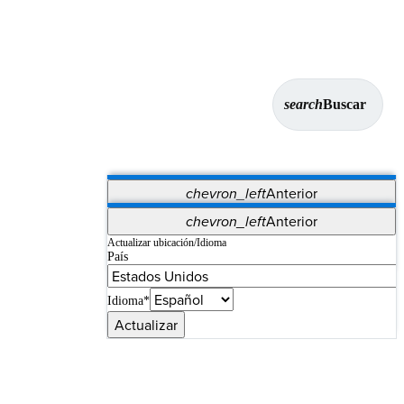
search
Buscar
chevron_left
Anterior
Aplicaciones
chevron_left
Anterior
Vet Systems
OrthoPedia Patient
SAP
Actualizar ubicación/Idioma
País
Supplier Portal
Synergy Imaging & Resection
Idioma*
Actualizar