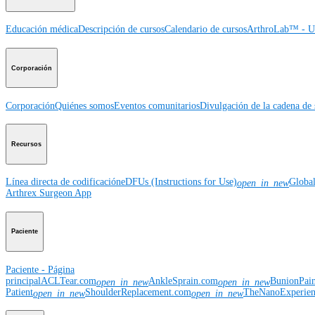
Educación médica
Descripción de cursos
Calendario de cursos
ArthroLab™ - Ub
Corporación
Corporación
Quiénes somos
Eventos comunitarios
Divulgación de la cadena de 
Recursos
Línea directa de codificación
eDFUs (Instructions for Use)
Globa
open_in_new
Arthrex Surgeon App
Paciente
Paciente - Página
principal
ACLTear.com
AnkleSprain.com
BunionPai
open_in_new
open_in_new
Patient
ShoulderReplacement.com
TheNanoExperie
open_in_new
open_in_new