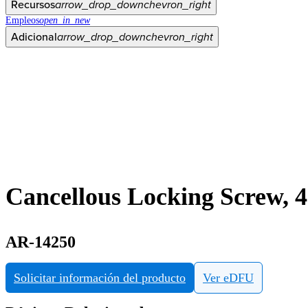
Recursos
arrow_drop_down
chevron_right
Empleos
open_in_new
Adicional
arrow_drop_down
chevron_right
Cancellous Locking Screw,
AR-14250
Solicitar información del producto
Ver eDFU