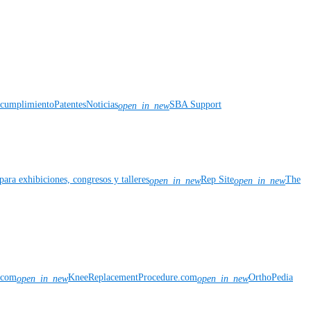
y cumplimiento
Patentes
Noticias
SBA Support
open_in_new
para exhibiciones, congresos y talleres
Rep Site
The
open_in_new
open_in_new
n.com
KneeReplacementProcedure.com
OrthoPedia
open_in_new
open_in_new