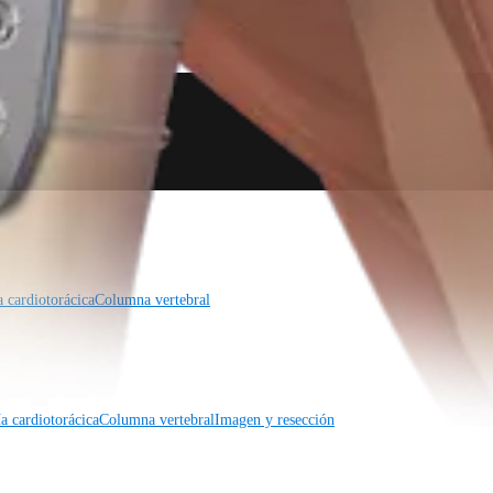
a cardiotorácica
Columna vertebral
a cardiotorácica
Columna vertebral
Imagen y resección