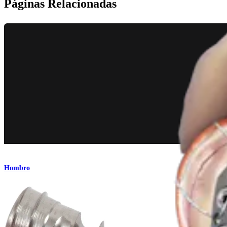
Páginas Relacionadas
Hombro
SuturePlate™ para el húmero