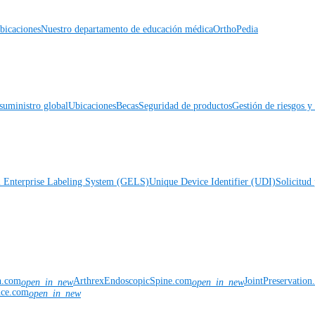
icaciones
Nuestro departamento de educación médica
OrthoPedia
suministro global
Ubicaciones
Becas
Seguridad de productos
Gestión de riesgos 
l Enterprise Labeling System (GELS)
Unique Device Identifier (UDI)
Solicitud 
n.com
ArthrexEndoscopicSpine.com
JointPreservatio
open_in_new
open_in_new
nce.com
open_in_new