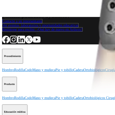
Procedimiento
¿Cómo podemos ayudarlo?
Contacte a un representante
Ver eventos, laboratorios y oportunidades educativas
Regístrese para recibir: ¿Qué hay de nuevo en Arthrex?
Conéctese con nosotros
Procedimiento
Hombro
Rodilla
Codo
Mano y muñeca
Pie y tobillo
Cadera
Ortobiológicos
Cirugí
Producto
Hombro
Rodilla
Codo
Mano y muñeca
Pie y tobillo
Cadera
Ortobiológicos
Cirugí
Educación médica