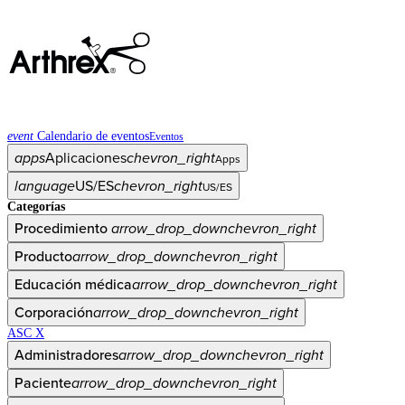
event
Calendario de eventos
Eventos
apps
Aplicaciones
chevron_right
Apps
language
US/ES
chevron_right
US/ES
Categorías
Procedimiento
arrow_drop_down
chevron_right
Producto
arrow_drop_down
chevron_right
Educación médica
arrow_drop_down
chevron_right
Corporación
arrow_drop_down
chevron_right
ASC X
Administradores
arrow_drop_down
chevron_right
Paciente
arrow_drop_down
chevron_right