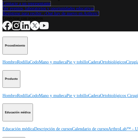
Contacte a un representante
Ver eventos, laboratorios y oportunidades educativas
Regístrese para recibir: ¿Qué hay de nuevo en Arthrex?
Conéctese con nosotros
Procedimiento
Hombro
Rodilla
Codo
Mano y muñeca
Pie y tobillo
Cadera
Ortobiológicos
Cirugí
Producto
Hombro
Rodilla
Codo
Mano y muñeca
Pie y tobillo
Cadera
Ortobiológicos
Cirugí
Educación médica
Educación médica
Descripción de cursos
Calendario de cursos
ArthroLab™ - Ub