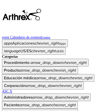
event
Calendario de eventos
Eventos
apps
Aplicaciones
chevron_right
Apps
language
US/ES
chevron_right
US/ES
Categorías
Procedimiento
arrow_drop_down
chevron_right
Producto
arrow_drop_down
chevron_right
Educación médica
arrow_drop_down
chevron_right
Corporación
arrow_drop_down
chevron_right
ASC X
Administradores
arrow_drop_down
chevron_right
Paciente
arrow_drop_down
chevron_right