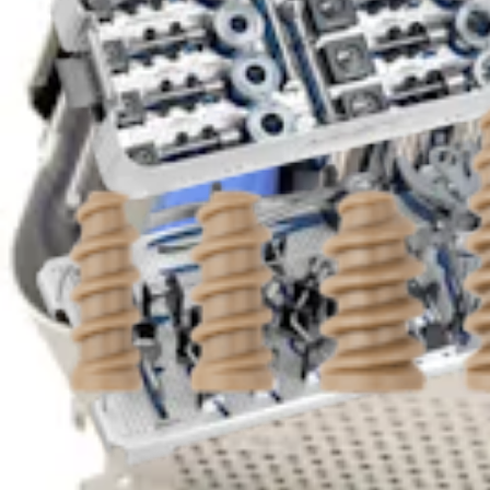
Rodilla
®
Set de aloinjerto OATS
, largo
Producto