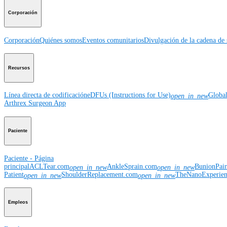
Corporación
Corporación
Quiénes somos
Eventos comunitarios
Divulgación de la cadena de 
Recursos
Línea directa de codificación
eDFUs (Instructions for Use)
Globa
open_in_new
Arthrex Surgeon App
Paciente
Paciente - Página
principal
ACLTear.com
AnkleSprain.com
BunionPai
open_in_new
open_in_new
Patient
ShoulderReplacement.com
TheNanoExperie
open_in_new
open_in_new
Empleos