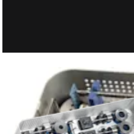
Ortobiología
®
Set de aloinjerto OATS
, largo
Producto