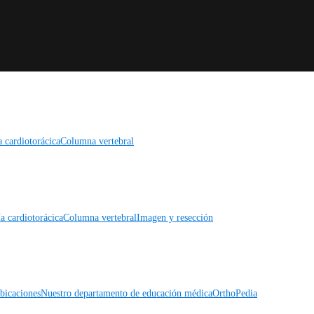
a cardiotorácica
Columna vertebral
a cardiotorácica
Columna vertebral
Imagen y resección
icaciones
Nuestro departamento de educación médica
OrthoPedia