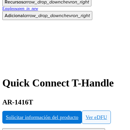
Recursos
arrow_drop_down
chevron_right
Empleos
open_in_new
Adicional
arrow_drop_down
chevron_right
Quick Connect T-Handle
AR-1416T
Solicitar información del producto
Ver eDFU