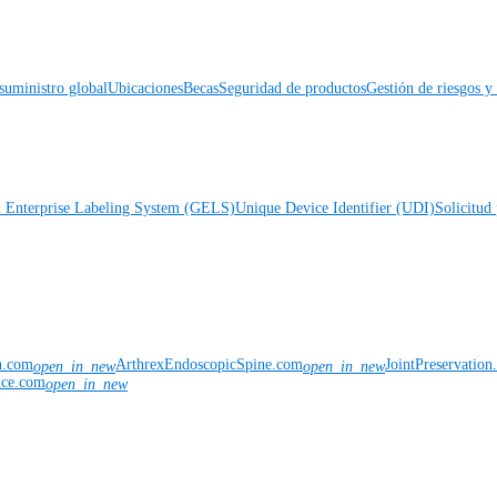
suministro global
Ubicaciones
Becas
Seguridad de productos
Gestión de riesgos 
l Enterprise Labeling System (GELS)
Unique Device Identifier (UDI)
Solicitud 
n.com
ArthrexEndoscopicSpine.com
JointPreservatio
open_in_new
open_in_new
nce.com
open_in_new