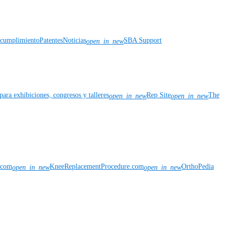
y cumplimiento
Patentes
Noticias
SBA Support
open_in_new
para exhibiciones, congresos y talleres
Rep Site
The
open_in_new
open_in_new
n.com
KneeReplacementProcedure.com
OrthoPedia
open_in_new
open_in_new