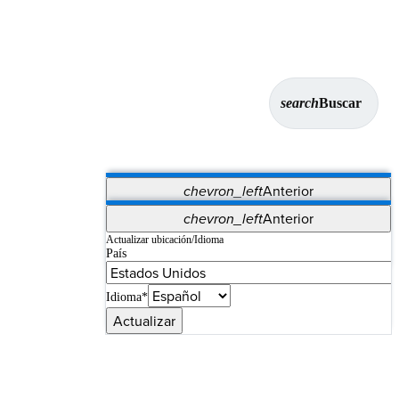
search
Buscar
chevron_left
Anterior
Aplicaciones
chevron_left
Anterior
Vet Systems
OrthoPedia Patient
SAP
Actualizar ubicación/Idioma
País
Supplier Portal
Synergy Imaging & Resection
Idioma*
Actualizar