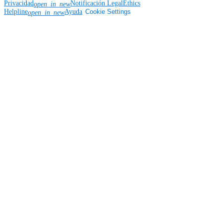
Privacidad
Notificación Legal
Ethics
open_in_new
Helpline
Ayuda
Cookie Settings
open_in_new