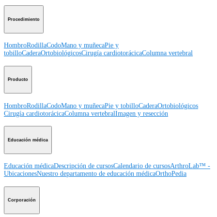
Procedimiento
Hombro
Rodilla
Codo
Mano y muñeca
Pie y
tobillo
Cadera
Ortobiológicos
Cirugía cardiotorácica
Columna vertebral
Producto
Hombro
Rodilla
Codo
Mano y muñeca
Pie y tobillo
Cadera
Ortobiológicos
Cirugía cardiotorácica
Columna vertebral
Imagen y resección
Educación médica
Educación médica
Descripción de cursos
Calendario de cursos
ArthroLab™ -
Ubicaciones
Nuestro departamento de educación médica
OrthoPedia
Corporación