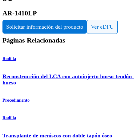
AR-1410LP
Solicitar información del producto
Ver eDFU
Páginas Relacionadas
Rodilla
Reconstrucción del LCA con autoinjerto hueso-tendón-
hueso
Procedimiento
Rodilla
Transplante de meniscos con doble tapón óseo