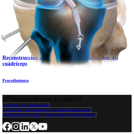
Reconstrucción del ligamento cruzado posterior (LCP)
Procedimiento
Rodilla
Reconstrucción del LCA con injerto de tendón del
cuádriceps
Procedimiento
¿Cómo podemos ayudarlo?
Contacte a un representante
Ver eventos, laboratorios y oportunidades educativas
Regístrese para recibir: ¿Qué hay de nuevo en Arthrex?
Conéctese con nosotros