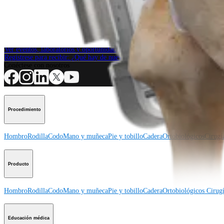
Producto
¿Cómo podemos ayudarlo?
Contacte a un representante
Ver eventos, laboratorios y oportunidades educativas
Regístrese para recibir: ¿Qué hay de nuevo en Arthrex?
Conéctese con nosotros
Procedimiento
Hombro
Rodilla
Codo
Mano y muñeca
Pie y tobillo
Cadera
Ortobiológicos
Cirugí
Producto
Hombro
Rodilla
Codo
Mano y muñeca
Pie y tobillo
Cadera
Ortobiológicos
Cirugí
Educación médica