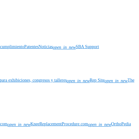
y cumplimiento
Patentes
Noticias
SBA Support
open_in_new
para exhibiciones, congresos y talleres
Rep Site
The
open_in_new
open_in_new
n.com
KneeReplacementProcedure.com
OrthoPedia
open_in_new
open_in_new