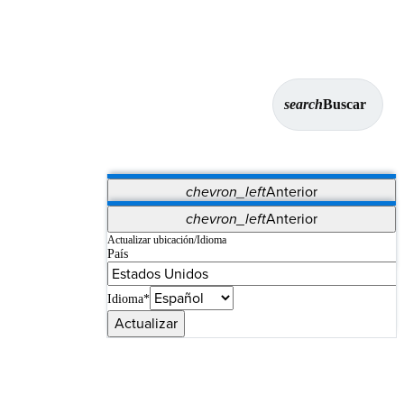
search
Buscar
chevron_left
Anterior
Aplicaciones
chevron_left
Anterior
Vet Systems
OrthoPedia Patient
SAP
Actualizar ubicación/Idioma
País
Supplier Portal
Synergy Imaging & Resection
Idioma*
Actualizar