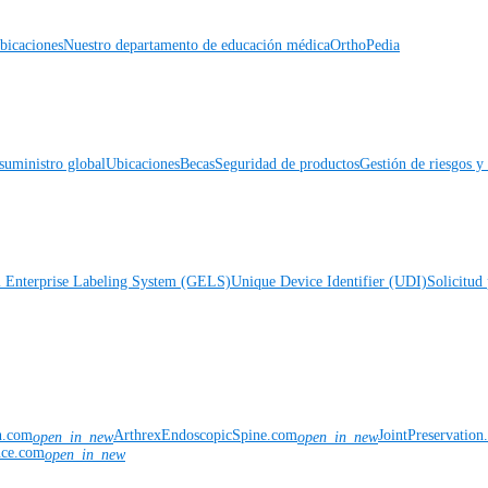
icaciones
Nuestro departamento de educación médica
OrthoPedia
suministro global
Ubicaciones
Becas
Seguridad de productos
Gestión de riesgos 
l Enterprise Labeling System (GELS)
Unique Device Identifier (UDI)
Solicitud 
n.com
ArthrexEndoscopicSpine.com
JointPreservatio
open_in_new
open_in_new
nce.com
open_in_new