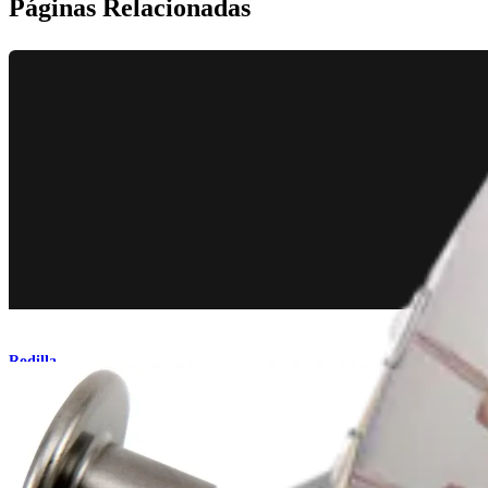
Páginas Relacionadas
Rodilla
Set de instrumentos para fijación cortical del LCA/LCP