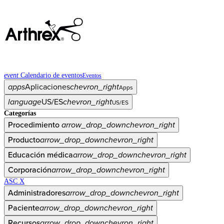
event
Calendario de eventos
Eventos
apps
Aplicaciones
chevron_right
Apps
language
US/ES
chevron_right
US/ES
Categorías
Procedimiento
arrow_drop_down
chevron_right
Producto
arrow_drop_down
chevron_right
Educación médica
arrow_drop_down
chevron_right
Corporación
arrow_drop_down
chevron_right
ASC X
Administradores
arrow_drop_down
chevron_right
Paciente
arrow_drop_down
chevron_right
Recursos
arrow_drop_down
chevron_right