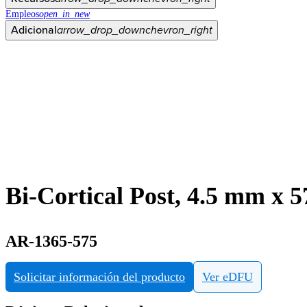
Empleos
open_in_new
Adicional
arrow_drop_down
chevron_right
Bi-Cortical Post, 4.5 mm x 
AR-1365-575
Solicitar información del producto
Ver eDFU