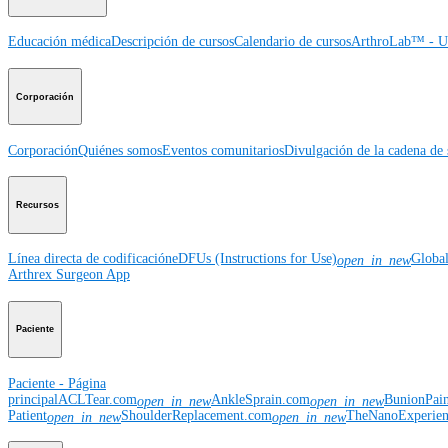
Educación médica
Descripción de cursos
Calendario de cursos
ArthroLab™ - Ub
Corporación
Corporación
Quiénes somos
Eventos comunitarios
Divulgación de la cadena de 
Recursos
Línea directa de codificación
eDFUs (Instructions for Use)
Globa
open_in_new
Arthrex Surgeon App
Paciente
Paciente - Página
principal
ACLTear.com
AnkleSprain.com
BunionPai
open_in_new
open_in_new
Patient
ShoulderReplacement.com
TheNanoExperie
open_in_new
open_in_new