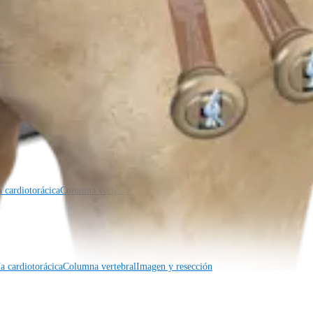
a cardiotorácica
Columna vertebral
a cardiotorácica
Columna vertebral
Imagen y resección