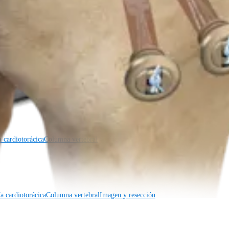
a cardiotorácica
Columna vertebral
a cardiotorácica
Columna vertebral
Imagen y resección