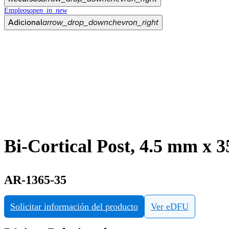
Empleos
open_in_new
Adicional
arrow_drop_down
chevron_right
Bi-Cortical Post, 4.5 mm x 
AR-1365-35
Solicitar información del producto
Ver eDFU