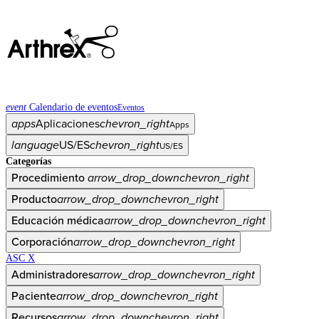
event
Calendario de eventos
Eventos
apps
Aplicaciones
chevron_right
Apps
language
US/ES
chevron_right
US/ES
Categorías
Procedimiento
arrow_drop_down
chevron_right
Producto
arrow_drop_down
chevron_right
Educación médica
arrow_drop_down
chevron_right
Corporación
arrow_drop_down
chevron_right
ASC X
Administradores
arrow_drop_down
chevron_right
Paciente
arrow_drop_down
chevron_right
Recursos
arrow_drop_down
chevron_right