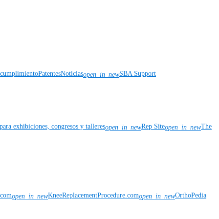
y cumplimiento
Patentes
Noticias
SBA Support
open_in_new
para exhibiciones, congresos y talleres
Rep Site
The
open_in_new
open_in_new
n.com
KneeReplacementProcedure.com
OrthoPedia
open_in_new
open_in_new