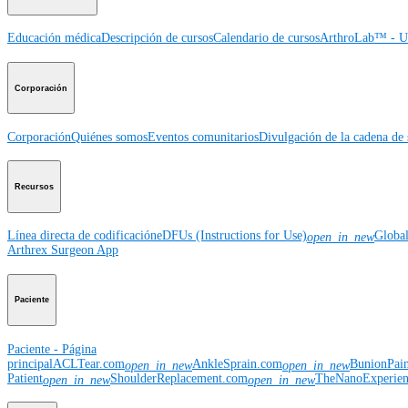
Educación médica
Descripción de cursos
Calendario de cursos
ArthroLab™ - Ub
Corporación
Corporación
Quiénes somos
Eventos comunitarios
Divulgación de la cadena de 
Recursos
Línea directa de codificación
eDFUs (Instructions for Use)
Globa
open_in_new
Arthrex Surgeon App
Paciente
Paciente - Página
principal
ACLTear.com
AnkleSprain.com
BunionPai
open_in_new
open_in_new
Patient
ShoulderReplacement.com
TheNanoExperie
open_in_new
open_in_new