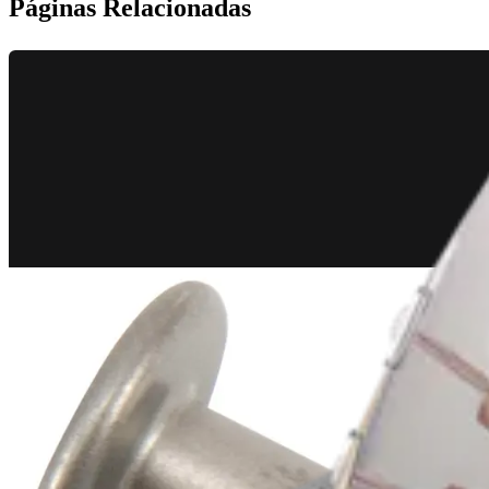
Páginas Relacionadas
Rodilla
Set de instrumentos para fijación cortical del LCA/LCP