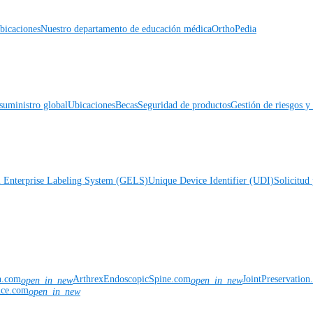
icaciones
Nuestro departamento de educación médica
OrthoPedia
suministro global
Ubicaciones
Becas
Seguridad de productos
Gestión de riesgos 
l Enterprise Labeling System (GELS)
Unique Device Identifier (UDI)
Solicitud 
n.com
ArthrexEndoscopicSpine.com
JointPreservatio
open_in_new
open_in_new
nce.com
open_in_new