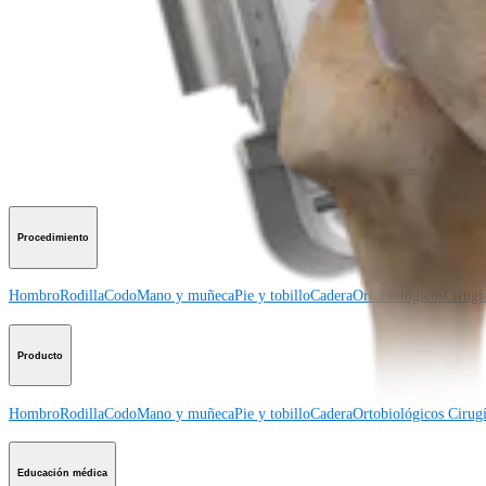
Producto
¿Cómo podemos ayudarlo?
Contacte a un representante
Ver eventos, laboratorios y oportunidades educativas
Regístrese para recibir: ¿Qué hay de nuevo en Arthrex?
Conéctese con nosotros
Procedimiento
Hombro
Rodilla
Codo
Mano y muñeca
Pie y tobillo
Cadera
Ortobiológicos
Cirugí
Producto
Hombro
Rodilla
Codo
Mano y muñeca
Pie y tobillo
Cadera
Ortobiológicos
Cirugí
Educación médica