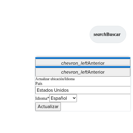
search
Buscar
chevron_left
Anterior
Aplicaciones
chevron_left
Anterior
Vet Systems
OrthoPedia Patient
SAP
Actualizar ubicación/Idioma
País
Supplier Portal
Synergy Imaging & Resection
Idioma*
Actualizar