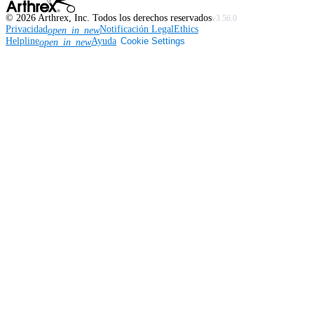
©
2026
Arthrex, Inc. Todos los derechos reservados
v3.56.0
Privacidad
Notificación Legal
Ethics
open_in_new
Helpline
Ayuda
Cookie Settings
open_in_new