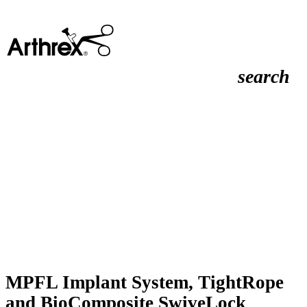
search
MPFL Implant System, TightRope
and BioComposite SwiveLock