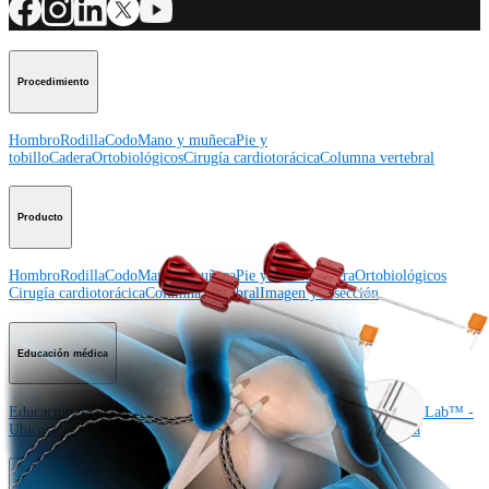
Procedimiento
Hombro
Rodilla
Codo
Mano y muñeca
Pie y
tobillo
Cadera
Ortobiológicos
Cirugía cardiotorácica
Columna vertebral
Producto
Hombro
Rodilla
Codo
Mano y muñeca
Pie y tobillo
Cadera
Ortobiológicos
Cirugía cardiotorácica
Columna vertebral
Imagen y resección
Educación médica
Educación médica
Descripción de cursos
Calendario de cursos
ArthroLab™ -
Ubicaciones
Nuestro departamento de educación médica
OrthoPedia