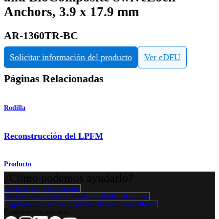
Anchors, 3.9 x 17.9 mm
AR-1360TR-BC
Solicitar información del producto
Ver eDFU
Páginas Relacionadas
Rodilla
Reconstrucción del LPFM
Producto
¿Cómo podemos ayudarlo?
Contacte a un representante
Ver eventos, laboratorios y oportunidades educativas
Regístrese para recibir: ¿Qué hay de nuevo en Arthrex?
Conéctese con nosotros