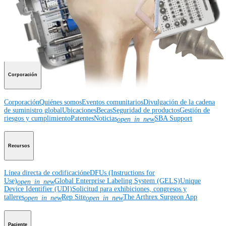
Educación médica
Educación médica
Descripción de cursos
Calendario de cursos
ArthroLab™ -
Ubicaciones
Nuestro departamento de educación médica
OrthoPedia
Corporación
Corporación
Quiénes somos
Eventos comunitarios
Divulgación de la cadena
de suministro global
Ubicaciones
Becas
Seguridad de productos
Gestión de
riesgos y cumplimiento
Patentes
Noticias
SBA Support
open_in_new
Recursos
Línea directa de codificación
eDFUs (Instructions for
Use)
Global Enterprise Labeling System (GELS)
Unique
open_in_new
Device Identifier (UDI)
Solicitud para exhibiciones, congresos y
talleres
Rep Site
The Arthrex Surgeon App
open_in_new
open_in_new
Paciente