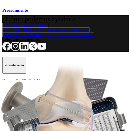
Procedimiento
¿Cómo podemos ayudarlo?
Contacte a un representante
Ver eventos, laboratorios y oportunidades educativas
Regístrese para recibir: ¿Qué hay de nuevo en Arthrex?
Conéctese con nosotros
Procedimiento
Hombro
Rodilla
Codo
Mano y muñeca
Pie y
tobillo
Cadera
Ortobiológicos
Cirugía cardiotorácica
Columna vertebral
Producto
Hombro
Rodilla
Codo
Mano y muñeca
Pie y tobillo
Cadera
Ortobiológicos
Cirugía cardiotorácica
Columna vertebral
Imagen y resección