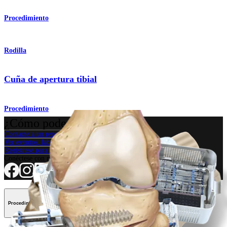
Procedimiento
Rodilla
Cuña de apertura tibial
Procedimiento
¿Cómo podemos ayudarlo?
Contacte a un representante
Ver eventos, laboratorios y oportunidades educativas
Regístrese para recibir: ¿Qué hay de nuevo en Arthrex?
Conéctese con nosotros
Procedimiento