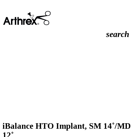
search
iBalance HTO Implant, SM 14˚/MD
12˚