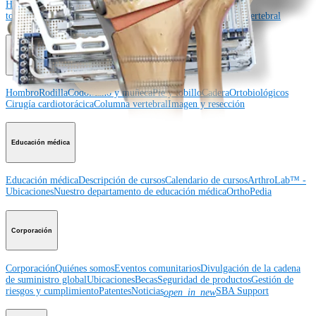
Hombro
Rodilla
Codo
Mano y muñeca
Pie y
tobillo
Cadera
Ortobiológicos
Cirugía cardiotorácica
Columna vertebral
Producto
Hombro
Rodilla
Codo
Mano y muñeca
Pie y tobillo
Cadera
Ortobiológicos
Cirugía cardiotorácica
Columna vertebral
Imagen y resección
Educación médica
Educación médica
Descripción de cursos
Calendario de cursos
ArthroLab™ -
Ubicaciones
Nuestro departamento de educación médica
OrthoPedia
Corporación
Corporación
Quiénes somos
Eventos comunitarios
Divulgación de la cadena
de suministro global
Ubicaciones
Becas
Seguridad de productos
Gestión de
riesgos y cumplimiento
Patentes
Noticias
SBA Support
open_in_new