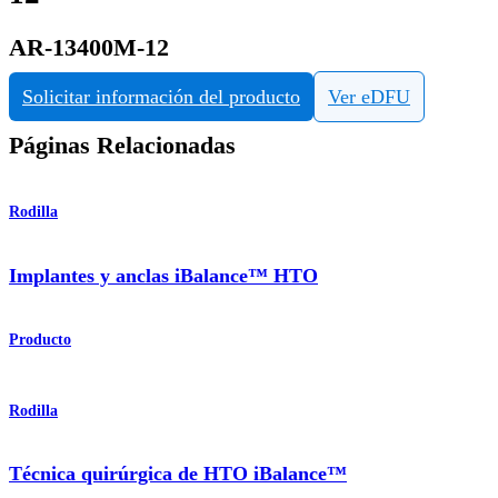
AR-13400M-12
Solicitar información del producto
Ver eDFU
Páginas Relacionadas
Rodilla
Implantes y anclas iBalance™ HTO
Producto
Rodilla
Técnica quirúrgica de HTO iBalance™