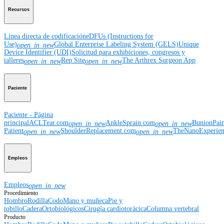
Recursos
Línea directa de codificación
eDFUs (Instructions for
Use)
Global Enterprise Labeling System (GELS)
Unique
open_in_new
Device Identifier (UDI)
Solicitud para exhibiciones, congresos y
talleres
Rep Site
The Arthrex Surgeon App
open_in_new
open_in_new
Paciente
Paciente - Página
principal
ACLTear.com
AnkleSprain.com
BunionPai
open_in_new
open_in_new
Patient
ShoulderReplacement.com
TheNanoExperie
open_in_new
open_in_new
Empleos
Empleos
open_in_new
Procedimiento
Hombro
Rodilla
Codo
Mano y muñeca
Pie y
tobillo
Cadera
Ortobiológicos
Cirugía cardiotorácica
Columna vertebral
Producto