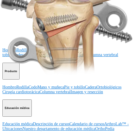
Regístrese para recibir: ¿Qué hay de nuevo en Arthrex?
Conéctese con nosotros
Procedimiento
Hombro
Rodilla
Codo
Mano y muñeca
Pie y
tobillo
Cadera
Ortobiológicos
Cirugía cardiotorácica
Columna vertebral
Producto
Hombro
Rodilla
Codo
Mano y muñeca
Pie y tobillo
Cadera
Ortobiológicos
Cirugía cardiotorácica
Columna vertebral
Imagen y resección
Educación médica
Educación médica
Descripción de cursos
Calendario de cursos
ArthroLab™ -
Ubicaciones
Nuestro departamento de educación médica
OrthoPedia