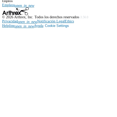
Empleos
Empleos
open_in_new
©
2026
Arthrex, Inc. Todos los derechos reservados
v3.56.0
Privacidad
Notificación Legal
Ethics
open_in_new
Helpline
Ayuda
Cookie Settings
open_in_new