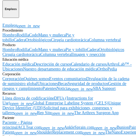
Empleos
Empleos
open_in_new
Procedimiento
Hombro
Rodilla
Codo
Mano y muñeca
Pie y
tobillo
Cadera
Ortobiológicos
Cirugía cardiotorácica
Columna vertebral
Producto
Hombro
Rodilla
Codo
Mano y muñeca
Pie y tobillo
Cadera
Ortobiológicos
Cirugía cardiotorácica
Columna vertebral
Imagen y resección
Educación médica
Educación médica
Descripción de cursos
Calendario de cursos
ArthroLab™ -
Ubicaciones
Nuestro departamento de educación médica
OrthoPedia
Corporación
Corporación
Quiénes somos
Eventos comunitarios
Divulgación de la cadena
de suministro global
Ubicaciones
Becas
Seguridad de productos
Gestión de
riesgos y cumplimiento
Patentes
Noticias
SBA Support
open_in_new
Recursos
Línea directa de codificación
eDFUs (Instructions for
Use)
Global Enterprise Labeling System (GELS)
Unique
open_in_new
Device Identifier (UDI)
Solicitud para exhibiciones, congresos y
talleres
Rep Site
The Arthrex Surgeon App
open_in_new
open_in_new
Paciente
Paciente - Página
principal
ACLTear.com
AnkleSprain.com
BunionPai
open_in_new
open_in_new
Patient
ShoulderReplacement.com
TheNanoExperie
open_in_new
open_in_new