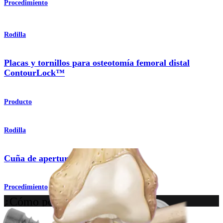
Procedimiento
Rodilla
Placas y tornillos para osteotomía femoral distal
ContourLock™
Producto
Rodilla
Cuña de apertura tibial
Procedimiento
¿Cómo podemos ayudarlo?
Contacte a un representante
Ver eventos, laboratorios y oportunidades educativas