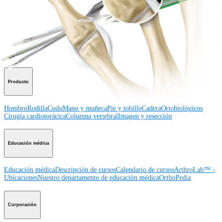
Procedimiento
Hombro
Rodilla
Codo
Mano y muñeca
Pie y
tobillo
Cadera
Ortobiológicos
Cirugía cardiotorácica
Columna vertebral
Producto
Hombro
Rodilla
Codo
Mano y muñeca
Pie y tobillo
Cadera
Ortobiológicos
Cirugía cardiotorácica
Columna vertebral
Imagen y resección
Educación médica
Educación médica
Descripción de cursos
Calendario de cursos
ArthroLab™ -
Ubicaciones
Nuestro departamento de educación médica
OrthoPedia
Corporación