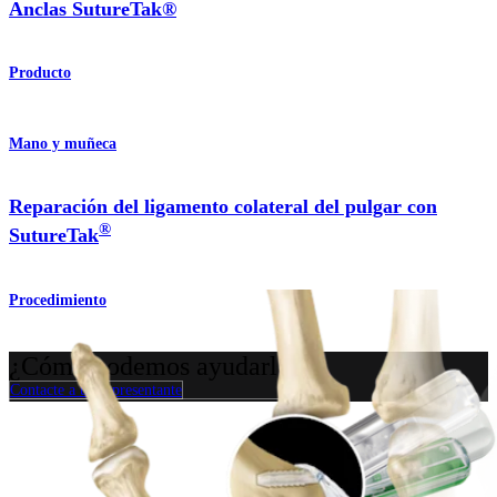
Anclas SutureTak®
Producto
Mano y muñeca
Reparación del ligamento colateral del pulgar con
®
SutureTak
Procedimiento
¿Cómo podemos ayudarlo?
Contacte a un representante
Ver eventos, laboratorios y oportunidades educativas
Regístrese para recibir: ¿Qué hay de nuevo en Arthrex?
Conéctese con nosotros