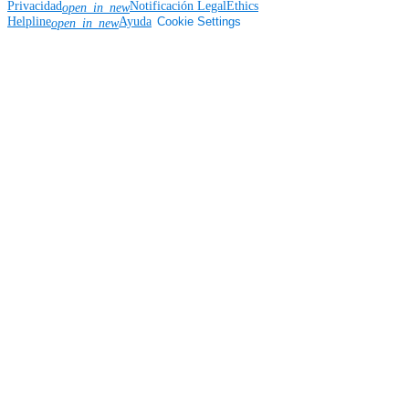
Privacidad
Notificación Legal
Ethics
open_in_new
Helpline
Ayuda
Cookie Settings
open_in_new