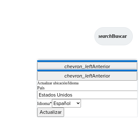
search
Buscar
chevron_left
Anterior
Aplicaciones
chevron_left
Anterior
Vet Systems
OrthoPedia Patient
SAP
Actualizar ubicación/Idioma
País
Supplier Portal
Synergy Imaging & Resection
Idioma*
Actualizar