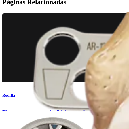
Páginas Relacionadas
Rodilla
Placas para osteotomía tibial con cuña abierta