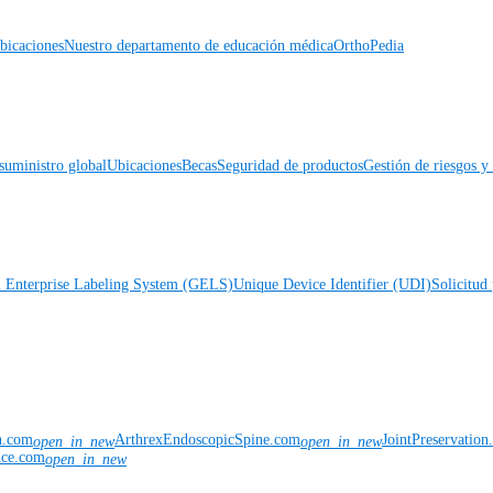
icaciones
Nuestro departamento de educación médica
OrthoPedia
suministro global
Ubicaciones
Becas
Seguridad de productos
Gestión de riesgos 
l Enterprise Labeling System (GELS)
Unique Device Identifier (UDI)
Solicitud 
n.com
ArthrexEndoscopicSpine.com
JointPreservatio
open_in_new
open_in_new
nce.com
open_in_new