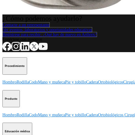
Procedimiento
¿Cómo podemos ayudarlo?
Contacte a un representante
Ver eventos, laboratorios y oportunidades educativas
Regístrese para recibir: ¿Qué hay de nuevo en Arthrex?
Conéctese con nosotros
Procedimiento
Hombro
Rodilla
Codo
Mano y muñeca
Pie y tobillo
Cadera
Ortobiológicos
Cirugí
Producto
Hombro
Rodilla
Codo
Mano y muñeca
Pie y tobillo
Cadera
Ortobiológicos
Cirugí
Educación médica