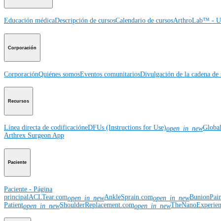
Educación médica
Descripción de cursos
Calendario de cursos
ArthroLab™ - Ub
Corporación
Corporación
Quiénes somos
Eventos comunitarios
Divulgación de la cadena de 
Recursos
Línea directa de codificación
eDFUs (Instructions for Use)
Globa
open_in_new
Arthrex Surgeon App
Paciente
Paciente - Página
principal
ACLTear.com
AnkleSprain.com
BunionPai
open_in_new
open_in_new
Patient
ShoulderReplacement.com
TheNanoExperie
open_in_new
open_in_new