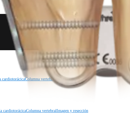
a cardiotorácica
Columna vertebral
a cardiotorácica
Columna vertebral
Imagen y resección