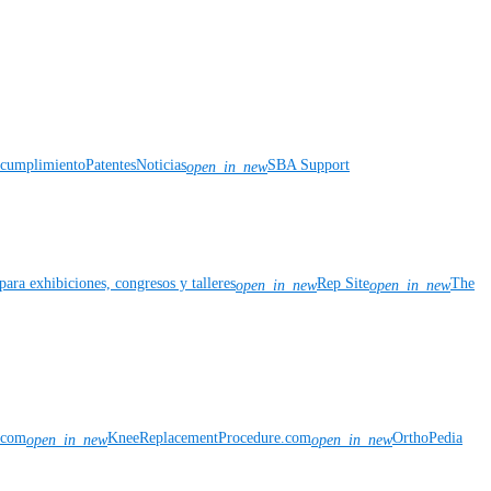
y cumplimiento
Patentes
Noticias
SBA Support
open_in_new
para exhibiciones, congresos y talleres
Rep Site
The
open_in_new
open_in_new
n.com
KneeReplacementProcedure.com
OrthoPedia
open_in_new
open_in_new