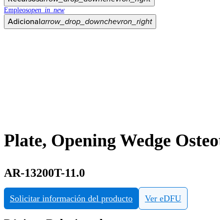
Empleos
open_in_new
Adicional
arrow_drop_down
chevron_right
Plate, Opening Wedge Oste
AR-13200T-11.0
Solicitar información del producto
Ver eDFU