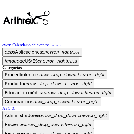
event
Calendario de eventos
Eventos
apps
Aplicaciones
chevron_right
Apps
language
US/ES
chevron_right
US/ES
Categorías
Procedimiento
arrow_drop_down
chevron_right
Producto
arrow_drop_down
chevron_right
Educación médica
arrow_drop_down
chevron_right
Corporación
arrow_drop_down
chevron_right
ASC X
Administradores
arrow_drop_down
chevron_right
Paciente
arrow_drop_down
chevron_right
Recursos
arrow_drop_down
chevron_right