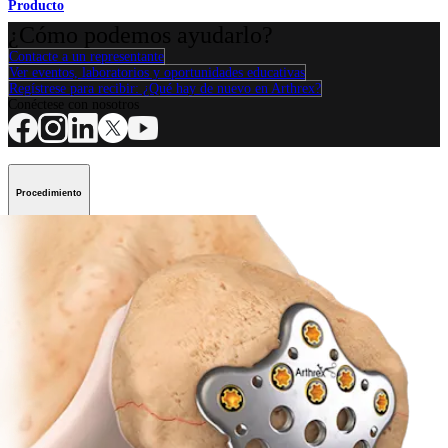
Producto
¿Cómo podemos ayudarlo?
Contacte a un representante
Ver eventos, laboratorios y oportunidades educativas
Regístrese para recibir: ¿Qué hay de nuevo en Arthrex?
Conéctese con nosotros
Procedimiento
Hombro
Rodilla
Codo
Mano y muñeca
Pie y
tobillo
Cadera
Ortobiológicos
Cirugía cardiotorácica
Columna vertebral
Producto
Hombro
Rodilla
Codo
Mano y muñeca
Pie y tobillo
Cadera
Ortobiológicos
Cirugía cardiotorácica
Columna vertebral
Imagen y resección
Educación médica