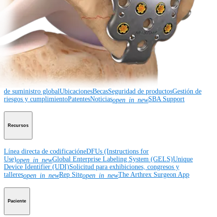
Educación médica
Descripción de cursos
Calendario de cursos
ArthroLab™ -
Ubicaciones
Nuestro departamento de educación médica
OrthoPedia
Corporación
Corporación
Quiénes somos
Eventos comunitarios
Divulgación de la cadena
de suministro global
Ubicaciones
Becas
Seguridad de productos
Gestión de
riesgos y cumplimiento
Patentes
Noticias
SBA Support
open_in_new
Recursos
Línea directa de codificación
eDFUs (Instructions for
Use)
Global Enterprise Labeling System (GELS)
Unique
open_in_new
Device Identifier (UDI)
Solicitud para exhibiciones, congresos y
talleres
Rep Site
The Arthrex Surgeon App
open_in_new
open_in_new
Paciente