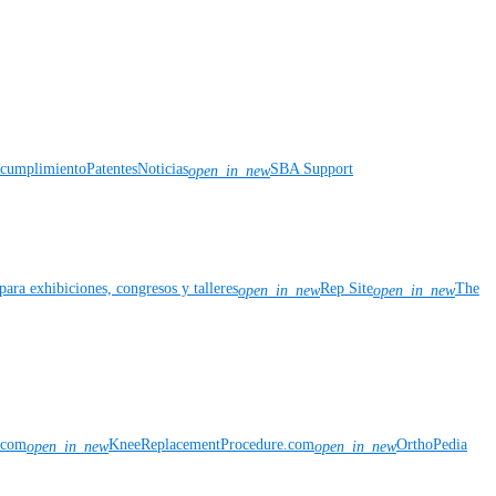
y cumplimiento
Patentes
Noticias
SBA Support
open_in_new
para exhibiciones, congresos y talleres
Rep Site
The
open_in_new
open_in_new
n.com
KneeReplacementProcedure.com
OrthoPedia
open_in_new
open_in_new