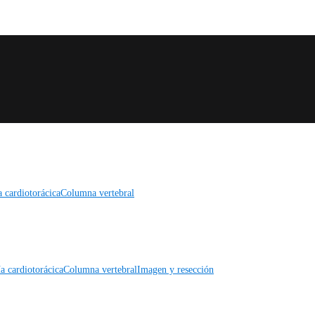
a cardiotorácica
Columna vertebral
a cardiotorácica
Columna vertebral
Imagen y resección