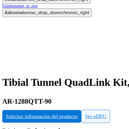
Empleos
open_in_new
Adicional
arrow_drop_down
chevron_right
Tibial Tunnel QuadLink Kit
AR-1288QTT-90
Solicitar información del producto
Ver eDFU