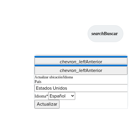
search
Buscar
chevron_left
Anterior
Aplicaciones
chevron_left
Anterior
Vet Systems
OrthoPedia Patient
SAP
Actualizar ubicación/Idioma
País
Supplier Portal
Synergy Imaging & Resection
Idioma*
Actualizar