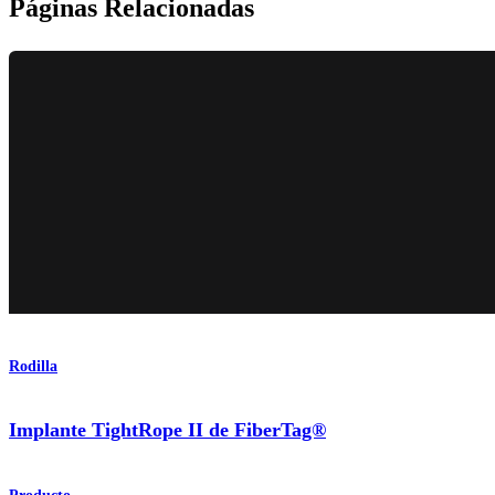
Páginas Relacionadas
Rodilla
Implante TightRope II de FiberTag®