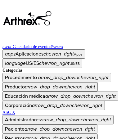
event
Calendario de eventos
Eventos
apps
Aplicaciones
chevron_right
Apps
language
US/ES
chevron_right
US/ES
Categorías
Procedimiento
arrow_drop_down
chevron_right
Producto
arrow_drop_down
chevron_right
Educación médica
arrow_drop_down
chevron_right
Corporación
arrow_drop_down
chevron_right
ASC X
Administradores
arrow_drop_down
chevron_right
Paciente
arrow_drop_down
chevron_right
Recursos
arrow_drop_down
chevron_right