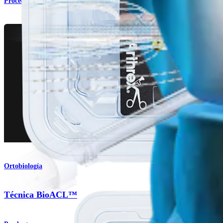
Procedimiento
Ortobiología
Técnica BioACL™