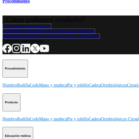
Procedimiento
¿Cómo podemos ayudarlo?
Contacte a un representante
Ver eventos, laboratorios y oportunidades educativas
Regístrese para recibir: ¿Qué hay de nuevo en Arthrex?
Conéctese con nosotros
Procedimiento
Hombro
Rodilla
Codo
Mano y muñeca
Pie y tobillo
Cadera
Ortobiológicos
Cirugí
Producto
Hombro
Rodilla
Codo
Mano y muñeca
Pie y tobillo
Cadera
Ortobiológicos
Cirugí
Educación médica