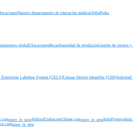
icaciones
Nuestro departamento de educación médica
OrthoPedia
suministro global
Ubicaciones
Becas
Seguridad de productos
Gestión de riesgos 
l Enterprise Labeling System (GELS)
Unique Device Identifier (UDI)
Solicitud 
n.com
ArthrexEndoscopicSpine.com
JointPreservatio
open_in_new
open_in_new
nce.com
open_in_new