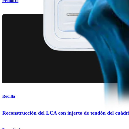
Producto
Rodilla
Reconstrucción del LCA con injerto de tendón del cuádr