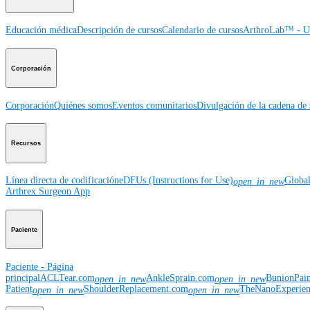
Educación médica
Descripción de cursos
Calendario de cursos
ArthroLab™ - Ub
Corporación
Corporación
Quiénes somos
Eventos comunitarios
Divulgación de la cadena de 
Recursos
Línea directa de codificación
eDFUs (Instructions for Use)
Globa
open_in_new
Arthrex Surgeon App
Paciente
Paciente - Página
principal
ACLTear.com
AnkleSprain.com
BunionPai
open_in_new
open_in_new
Patient
ShoulderReplacement.com
TheNanoExperie
open_in_new
open_in_new