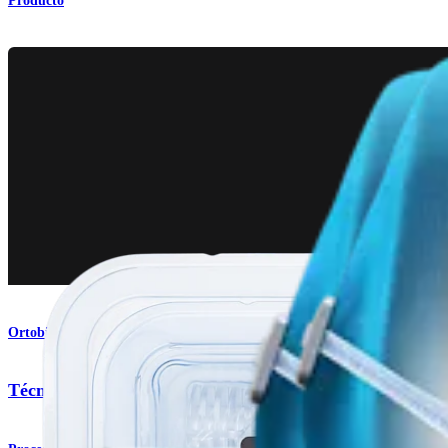
Producto
Ortobiología
Técnica BioACL™