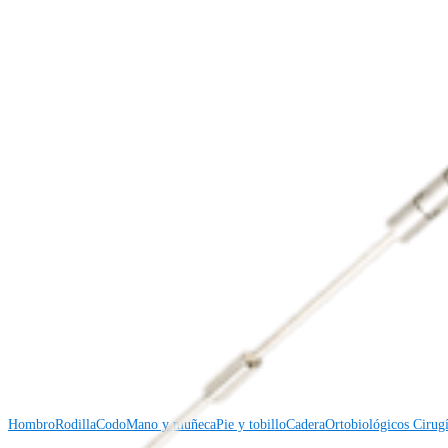
Producto
¿Cómo podemos ayudarlo?
Contacte a un representante
Ver eventos, laboratorios y oportunidades educativas
Regístrese para recibir: ¿Qué hay de nuevo en Arthrex?
Conéctese con nosotros
Procedimiento
Hombro
Rodilla
Codo
Mano y muñeca
Pie y tobillo
Cadera
Ortobiológicos
Cirugí
Producto
Hombro
Rodilla
Codo
Mano y muñeca
Pie y tobillo
Cadera
Ortobiológicos
Cirugí