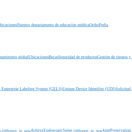
icaciones
Nuestro departamento de educación médica
OrthoPedia
suministro global
Ubicaciones
Becas
Seguridad de productos
Gestión de riesgos 
l Enterprise Labeling System (GELS)
Unique Device Identifier (UDI)
Solicitud 
n.com
ArthrexEndoscopicSpine.com
JointPreservatio
open_in_new
open_in_new