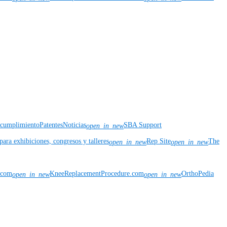
y cumplimiento
Patentes
Noticias
SBA Support
open_in_new
para exhibiciones, congresos y talleres
Rep Site
The
open_in_new
open_in_new
n.com
KneeReplacementProcedure.com
OrthoPedia
open_in_new
open_in_new