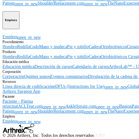
Patient
ShoulderReplacement.com
TheNanoExperie
open_in_new
open_in_new
Empleos
Empleos
open_in_new
Procedimiento
Hombro
Rodilla
Codo
Mano y muñeca
Pie y tobillo
Cadera
Ortobiológicos
Cirugí
Producto
Hombro
Rodilla
Codo
Mano y muñeca
Pie y tobillo
Cadera
Ortobiológicos
Cirugí
Educación médica
Educación médica
Descripción de cursos
Calendario de cursos
ArthroLab™ - Ub
Corporación
Corporación
Quiénes somos
Eventos comunitarios
Divulgación de la cadena de 
Recursos
Línea directa de codificación
eDFUs (Instructions for Use)
Globa
open_in_new
Arthrex Surgeon App
Paciente
Paciente - Página
principal
ACLTear.com
AnkleSprain.com
BunionPai
open_in_new
open_in_new
Patient
ShoulderReplacement.com
TheNanoExperie
open_in_new
open_in_new
Empleos
Empleos
open_in_new
©
2026
Arthrex, Inc. Todos los derechos reservados
v3.55.1