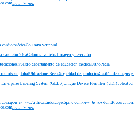
nce.com
open_in_new
a cardiotorácica
Columna vertebral
a cardiotorácica
Columna vertebral
Imagen y resección
icaciones
Nuestro departamento de educación médica
OrthoPedia
suministro global
Ubicaciones
Becas
Seguridad de productos
Gestión de riesgos 
l Enterprise Labeling System (GELS)
Unique Device Identifier (UDI)
Solicitud 
n.com
ArthrexEndoscopicSpine.com
JointPreservatio
open_in_new
open_in_new
nce.com
open_in_new