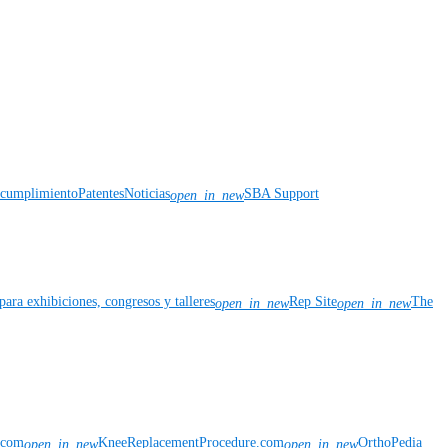
y cumplimiento
Patentes
Noticias
SBA Support
open_in_new
para exhibiciones, congresos y talleres
Rep Site
The
open_in_new
open_in_new
n.com
KneeReplacementProcedure.com
OrthoPedia
open_in_new
open_in_new