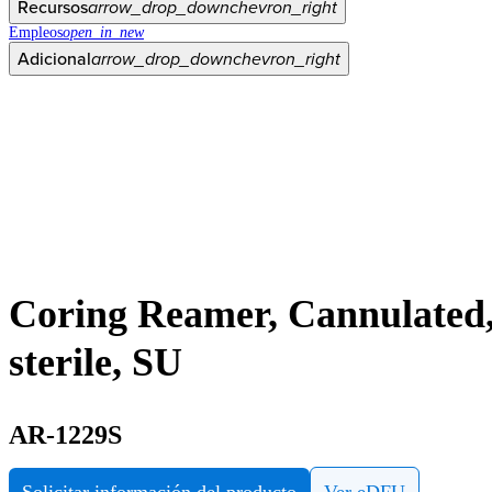
Recursos
arrow_drop_down
chevron_right
Empleos
open_in_new
Adicional
arrow_drop_down
chevron_right
Coring Reamer, Cannulated,
sterile, SU
AR-1229S
Solicitar información del producto
Ver eDFU