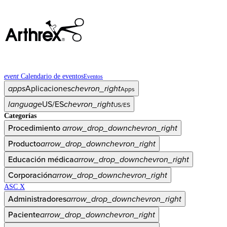
event
Calendario de eventos
Eventos
apps
Aplicaciones
chevron_right
Apps
language
US/ES
chevron_right
US/ES
Categorías
Procedimiento
arrow_drop_down
chevron_right
Producto
arrow_drop_down
chevron_right
Educación médica
arrow_drop_down
chevron_right
Corporación
arrow_drop_down
chevron_right
ASC X
Administradores
arrow_drop_down
chevron_right
Paciente
arrow_drop_down
chevron_right