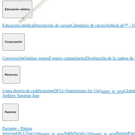
Educación médica
Educación médica
Descripción de cursos
Calendario de cursos
ArthroLab™ - Ub
Corporación
Corporación
Quiénes somos
Eventos comunitarios
Divulgación de la cadena de 
Recursos
Línea directa de codificación
eDFUs (Instructions for Use)
Globa
open_in_new
Arthrex Surgeon App
Paciente
Paciente - Página
principal
ACLTear.com
AnkleSprain.com
BunionPai
open_in_new
open_in_new