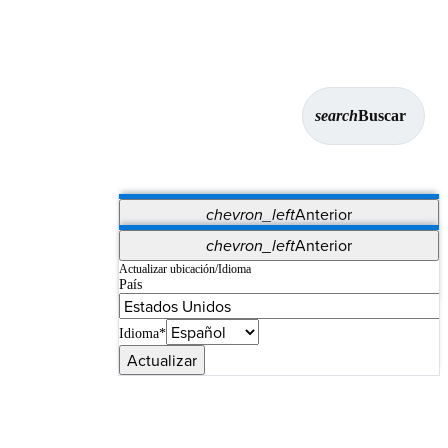
search
Buscar
chevron_left
Anterior
Aplicaciones
chevron_left
Anterior
Vet Systems
OrthoPedia Patient
SAP
Actualizar ubicación/Idioma
País
Supplier Portal
Synergy Imaging & Resection
Idioma*
Actualizar