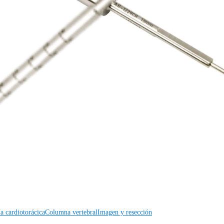
a cardiotorácica
Columna vertebral
a cardiotorácica
Columna vertebral
Imagen y resección