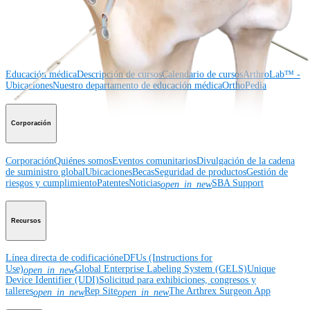
Educación médica
Educación médica
Descripción de cursos
Calendario de cursos
ArthroLab™ -
Ubicaciones
Nuestro departamento de educación médica
OrthoPedia
Corporación
Corporación
Quiénes somos
Eventos comunitarios
Divulgación de la cadena
de suministro global
Ubicaciones
Becas
Seguridad de productos
Gestión de
riesgos y cumplimiento
Patentes
Noticias
SBA Support
open_in_new
Recursos
Línea directa de codificación
eDFUs (Instructions for
Use)
Global Enterprise Labeling System (GELS)
Unique
open_in_new
Device Identifier (UDI)
Solicitud para exhibiciones, congresos y
talleres
Rep Site
The Arthrex Surgeon App
open_in_new
open_in_new