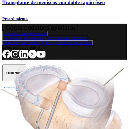
Transplante de meniscos con doble tapón óseo
Procedimiento
¿Cómo podemos ayudarlo?
Contacte a un representante
Ver eventos, laboratorios y oportunidades educativas
Regístrese para recibir: ¿Qué hay de nuevo en Arthrex?
Conéctese con nosotros
Procedimiento
Hombro
Rodilla
Codo
Mano y muñeca
Pie y
tobillo
Cadera
Ortobiológicos
Cirugía cardiotorácica
Columna vertebral
Producto
Hombro
Rodilla
Codo
Mano y muñeca
Pie y tobillo
Cadera
Ortobiológicos
Cirugía cardiotorácica
Columna vertebral
Imagen y resección