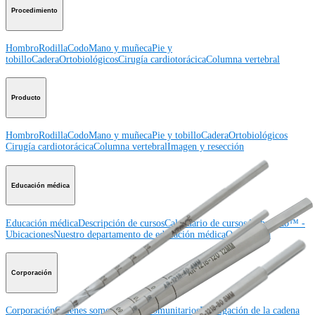
Procedimiento
Hombro
Rodilla
Codo
Mano y muñeca
Pie y
tobillo
Cadera
Ortobiológicos
Cirugía cardiotorácica
Columna vertebral
Producto
Hombro
Rodilla
Codo
Mano y muñeca
Pie y tobillo
Cadera
Ortobiológicos
Cirugía cardiotorácica
Columna vertebral
Imagen y resección
Educación médica
Educación médica
Descripción de cursos
Calendario de cursos
ArthroLab™ -
Ubicaciones
Nuestro departamento de educación médica
OrthoPedia
Corporación
Corporación
Quiénes somos
Eventos comunitarios
Divulgación de la cadena