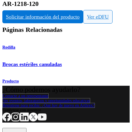
AR-1218-120
Solicitar información del producto
Ver eDFU
Páginas Relacionadas
Rodilla
Brocas estériles canuladas
Producto
¿Cómo podemos ayudarlo?
Contacte a un representante
Ver eventos, laboratorios y oportunidades educativas
Regístrese para recibir: ¿Qué hay de nuevo en Arthrex?
Conéctese con nosotros