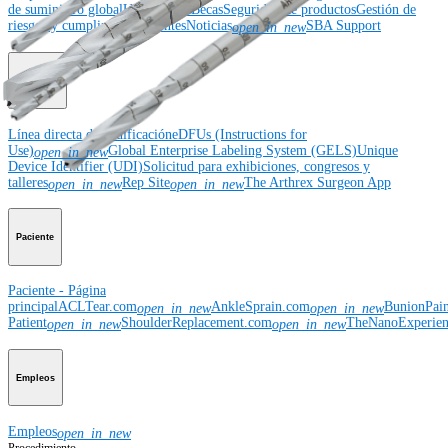
de suministro global
Ubicaciones
Becas
Seguridad de productos
Gestión de
riesgos y cumplimiento
Patentes
Noticias
SBA Support
open_in_new
Recursos
Línea directa de codificación
eDFUs (Instructions for
Use)
Global Enterprise Labeling System (GELS)
Unique
open_in_new
Device Identifier (UDI)
Solicitud para exhibiciones, congresos y
talleres
Rep Site
The Arthrex Surgeon App
open_in_new
open_in_new
Paciente
Paciente - Página
principal
ACLTear.com
AnkleSprain.com
BunionPai
open_in_new
open_in_new
Patient
ShoulderReplacement.com
TheNanoExperie
open_in_new
open_in_new
Empleos
Empleos
open_in_new