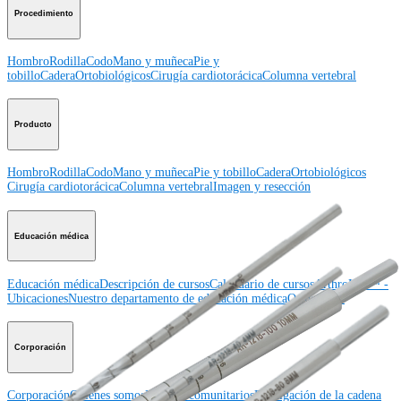
Procedimiento
Hombro
Rodilla
Codo
Mano y muñeca
Pie y
tobillo
Cadera
Ortobiológicos
Cirugía cardiotorácica
Columna vertebral
Producto
Hombro
Rodilla
Codo
Mano y muñeca
Pie y tobillo
Cadera
Ortobiológicos
Cirugía cardiotorácica
Columna vertebral
Imagen y resección
Educación médica
Educación médica
Descripción de cursos
Calendario de cursos
ArthroLab™ -
Ubicaciones
Nuestro departamento de educación médica
OrthoPedia
Corporación
Corporación
Quiénes somos
Eventos comunitarios
Divulgación de la cadena