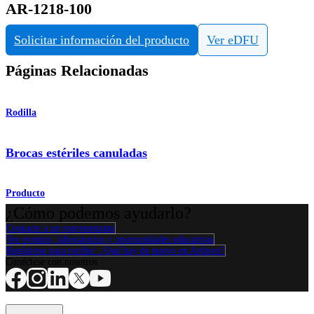
AR-1218-100
Solicitar información del producto
Ver eDFU
Páginas Relacionadas
Rodilla
Brocas estériles canuladas
Producto
¿Cómo podemos ayudarlo?
Contacte a un representante
Ver eventos, laboratorios y oportunidades educativas
Regístrese para recibir: ¿Qué hay de nuevo en Arthrex?
Conéctese con nosotros