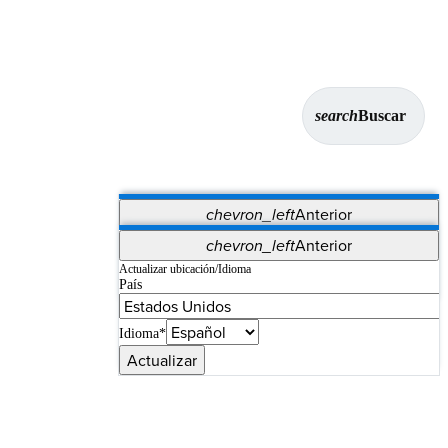
search
Buscar
chevron_left
Anterior
Aplicaciones
chevron_left
Anterior
Vet Systems
OrthoPedia Patient
SAP
Actualizar ubicación/Idioma
País
Supplier Portal
Synergy Imaging & Resection
Idioma*
Actualizar