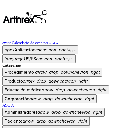
event
Calendario de eventos
Eventos
apps
Aplicaciones
chevron_right
Apps
language
US/ES
chevron_right
US/ES
Categorías
Procedimiento
arrow_drop_down
chevron_right
Producto
arrow_drop_down
chevron_right
Educación médica
arrow_drop_down
chevron_right
Corporación
arrow_drop_down
chevron_right
ASC X
Administradores
arrow_drop_down
chevron_right
Paciente
arrow_drop_down
chevron_right