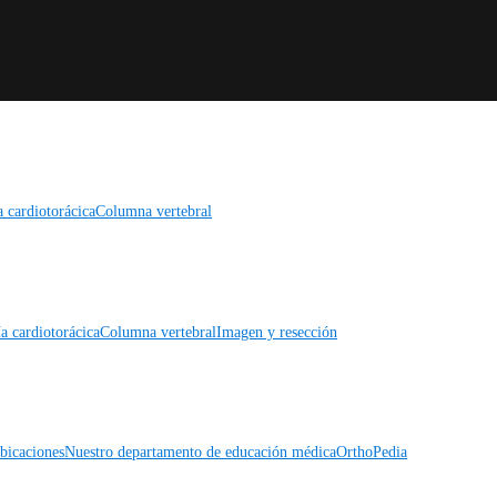
a cardiotorácica
Columna vertebral
a cardiotorácica
Columna vertebral
Imagen y resección
icaciones
Nuestro departamento de educación médica
OrthoPedia