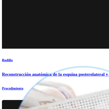
Rodilla
Reconstrucción anatómica de la esquina posterolateral y 
Procedimiento