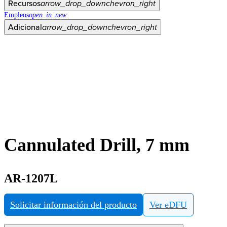
Recursos
arrow_drop_down
chevron_right
Empleos
open_in_new
Adicional
arrow_drop_down
chevron_right
Cannulated Drill, 7 mm
AR-1207L
Solicitar información del producto
Ver eDFU