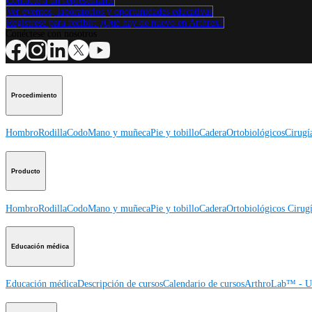
Contacte a un representante
Ver eventos, laboratorios y oportunidades educativas
Regístrese para recibir: ¿Qué hay de nuevo en Arthrex?
Conéctese con nosotros
Procedimiento
Hombro
Rodilla
Codo
Mano y muñeca
Pie y tobillo
Cadera
Ortobiológicos
Cirugí
Producto
Hombro
Rodilla
Codo
Mano y muñeca
Pie y tobillo
Cadera
Ortobiológicos
Cirugí
Educación médica
Educación médica
Descripción de cursos
Calendario de cursos
ArthroLab™ - Ub